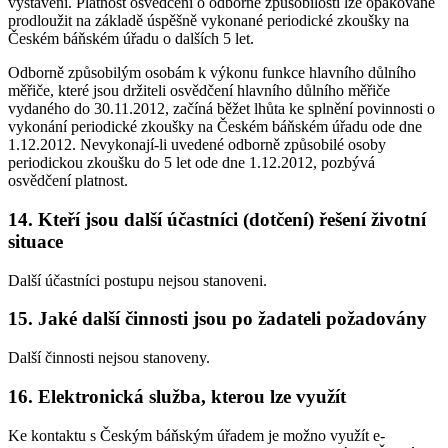
vystavení. Platnost osvědčení o odborné způsobilosti lze opakovaně
prodloužit na základě úspěšně vykonané periodické zkoušky na
Českém báňském úřadu o dalších 5 let.
Odborně způsobilým osobám k výkonu funkce hlavního důlního
měřiče, které jsou držiteli osvědčení hlavního důlního měřiče
vydaného do 30.11.2012, začíná běžet lhůta ke splnění povinnosti o
vykonání periodické zkoušky na Českém báňském úřadu ode dne
1.12.2012. Nevykonají-li uvedené odborně způsobilé osoby
periodickou zkoušku do 5 let ode dne 1.12.2012, pozbývá
osvědčení platnost.
14. Kteří jsou další účastníci (dotčení) řešení životní
situace
Další účastníci postupu nejsou stanoveni.
15. Jaké další činnosti jsou po žadateli požadovány
Další činnosti nejsou stanoveny.
16. Elektronická služba, kterou lze využít
Ke kontaktu s Českým báňským úřadem je možno využít e-