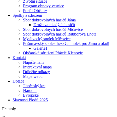
Životní situace
Program obnovy vesnice
Portál Občan+
Spolky a sdružení
Sbor dobrovolných hasičů Jáma
Družstva mladých hasičů
Sbor dobrovolných hasičů Mičovice
Sbor dobrovolných hasičů Ratiborova Lhota
Myslivecký spolek Mičovice
Pošumavský spolek hezkých holek pro Jámu a okolí
Galerie1
Občanské sdružení Přátelé Klenovic
Kontakt
Napište nám
Interaktivní mapa
Důležité odkazy
Mapa webu
Dotace
Jihočeský kraj
Národní
Evropské
Slavnosti Plodů 2025
Frantoly