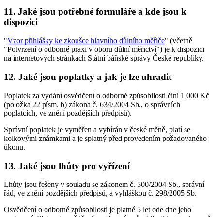
11. Jaké jsou potřebné formuláře a kde jsou k
dispozici
"
Vzor přihlášky ke zkoušce hlavního důlního měřiče
" (včetně
"Potvrzení o odborné praxi v oboru důlní měřictví") je k dispozici
na internetových stránkách Státní báňské správy České republiky.
12. Jaké jsou poplatky a jak je lze uhradit
Poplatek za vydání osvědčení o odborné způsobilosti činí 1 000 Kč
(položka 22 písm. b) zákona č. 634/2004 Sb., o správních
poplatcích, ve znění pozdějších předpisů).
Správní poplatek je vyměřen a vybírán v české měně, platí se
kolkovými známkami a je splatný před provedením požadovaného
úkonu.
13. Jaké jsou lhůty pro vyřízení
Lhůty jsou řešeny v souladu se zákonem č. 500/2004 Sb., správní
řád, ve znění pozdějších předpisů, a vyhláškou č. 298/2005 Sb.
Osvědčení o odborné způsobilosti je platné 5 let ode dne jeho