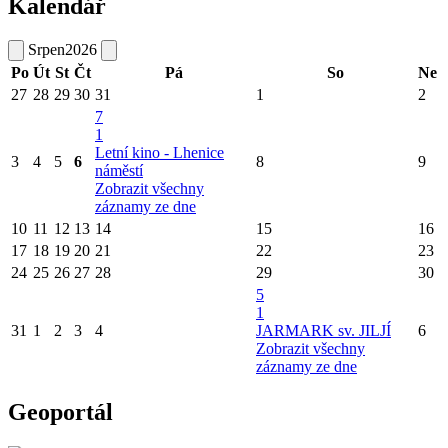
Kalendář
Srpen
2026
Po
Út
St
Čt
Pá
So
Ne
27
28
29
30
31
1
2
7
1
Letní kino - Lhenice
3
4
5
6
8
9
náměstí
Zobrazit všechny
záznamy ze dne
10
11
12
13
14
15
16
17
18
19
20
21
22
23
24
25
26
27
28
29
30
5
1
31
1
2
3
4
JARMARK sv. JILJÍ
6
Zobrazit všechny
záznamy ze dne
Geoportál