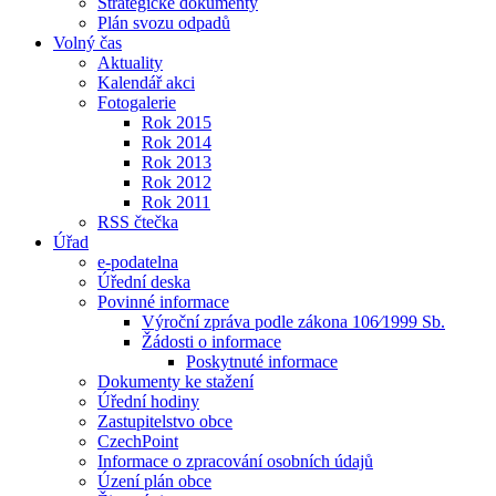
Strategické dokumenty
Plán svozu odpadů
Volný čas
Aktuality
Kalendář akci
Fotogalerie
Rok 2015
Rok 2014
Rok 2013
Rok 2012
Rok 2011
RSS čtečka
Úřad
e-podatelna
Úřední deska
Povinné informace
Výroční zpráva podle zákona 106⁄1999 Sb.
Žádosti o informace
Poskytnuté informace
Dokumenty ke stažení
Úřední hodiny
Zastupitelstvo obce
CzechPoint
Informace o zpracování osobních údajů
Úzení plán obce