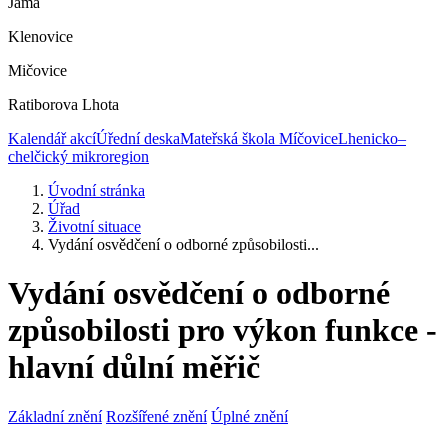
Jáma
Klenovice
Mičovice
Ratiborova Lhota
Kalendář akcí
Úřední deska
Mateřská škola Míčovice
Lhenicko–
chelčický mikroregion
Úvodní stránka
Úřad
Životní situace
Vydání osvědčení o odborné způsobilosti...
Vydání osvědčení o odborné
způsobilosti pro výkon funkce -
hlavní důlní měřič
Základní znění
Rozšířené znění
Úplné znění