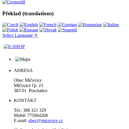
Překlad (translations)
Select Language
▼
ADRESA
Obec Mičovice
Mičovice čp. 23
383 01 Prachatice
KONTAKT
Tel.: 388 321 329
Mobil: 775064268
E-mail:
obec@micovice.cz