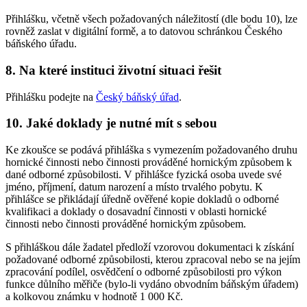
Přihlášku, včetně všech požadovaných náležitostí (dle bodu 10), lze
rovněž zaslat v digitální formě, a to datovou schránkou Českého
báňského úřadu.
8. Na které instituci životní situaci řešit
Přihlášku podejte na
Český báňský úřad
.
10. Jaké doklady je nutné mít s sebou
Ke zkoušce se podává přihláška s vymezením požadovaného druhu
hornické činnosti nebo činnosti prováděné hornickým způsobem k
dané odborné způsobilosti. V přihlášce fyzická osoba uvede své
jméno, příjmení, datum narození a místo trvalého pobytu. K
přihlášce se přikládají úředně ověřené kopie dokladů o odborné
kvalifikaci a doklady o dosavadní činnosti v oblasti hornické
činnosti nebo činnosti prováděné hornickým způsobem.
S přihláškou dále žadatel předloží vzorovou dokumentaci k získání
požadované odborné způsobilosti, kterou zpracoval nebo se na jejím
zpracování podílel, osvědčení o odborné způsobilosti pro výkon
funkce důlního měřiče (bylo-li vydáno obvodním báňským úřadem)
a kolkovou známku v hodnotě 1 000 Kč.