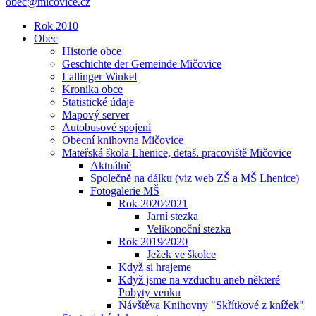
obec@micovice.cz
Rok 2010
Obec
Historie obce
Geschichte der Gemeinde Mičovice
Lallinger Winkel
Kronika obce
Statistické údaje
Mapový server
Autobusové spojení
Obecní knihovna Mičovice
Mateřská škola Lhenice, detaš. pracoviště Mičovice
Aktuálně
Společně na dálku (viz web ZŠ a MŠ Lhenice)
Fotogalerie MŠ
Rok 2020⁄2021
Jarní stezka
Velikonoční stezka
Rok 2019⁄2020
Ježek ve školce
Když si hrajeme
Když jsme na vzduchu aneb některé
Pobyty venku
Návštěva Knihovny "Skřítkové z knížek"