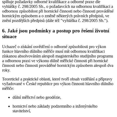
splňuje požadavky odborné kvalifikace a odborné praxe dle
vyhlášky č. 298/2005 Sb., o požadavcích na odbornou kvalifikaci a
odbornou způsobilost při hornické činnosti nebo činnosti prováděné
hornickým způsobem a o změně některých právních předpisů, ve
znění pozdějších předpisů (dále též "vyhláška č. 298/2005 Sb.").
6. Jaké jsou podmínky a postup pro řešení životní
situace
Uchazeč o získání osvědčení o odborné způsobilosti pro výkon
funkce hlavního důlního měřiče musí mít odbornou kvalifikaci
získanou absolvováním alespoň magisterského studijního programu
a odbornou praxi ve výkonu důlně měřické činnosti při hornické
činnosti nebo činnosti prováděné hornickým způsobem alespoň dva
roky.
Teoretické a praktické oblasti, které tvoří obsah vzdělání a přípravy
vyžadované v České republice pro výkon činnosti hlavního důlního
měřiče:
důlní měřictví nebo geodézie,
hornictví nebo základy podzemního a inženýrského
stavitelství,