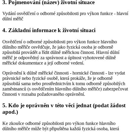
3. Pojmenování (název) životní situace
Vydání osvědčení o odborné způsobilosti pro výkon funkce - hlavní
důlní měřič
4. Základní informace k životní situaci
Osvědčení o odborné způsobilosti pro výkon funkce hlavního
důlního měřiče osvědčuje, že jako fyzická osoba je odborně
způsobilá provádět a řídit důlně měřickou činnost. Hlavní důlní
měřič je odpovědný za správnost a úplnost vyhotovené důlně
měřické dokumentace a její odborné vedení.
Oprávnění k důlně měřické činnosti - hornické činnosti - lze vydat
právnické nebo fyzické osobě, která prokáže, že je odborně
způsobilá sama nebo prostřednictvím k tomu odborně způsobilých
zaměstnanců (s osvědčením hlavního důlního měřiče) zabezpečovat
činnosti v rozsahu požadovaného oprávnění.
5. Kdo je oprávněn v této věci jednat (podat žádost
apod.)
Ke zkoušce odborné způsobilosti pro výkon funkce hlavního
důlního měřiče může být připuštěna každá fyzická osoba, která