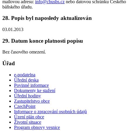
mailovou adresu:
info@cbusbs.cz
nebo datovou schránku Českého
báňského úřadu.
28. Popis byl naposledy aktualizován
03.01.2013
29. Datum konce platnosti popisu
Bez časového omezení.
Úřad
e-podatelna
Úřední deska
Povinné informace
Dokumenty ke stažení
Úřední hodiny
Zastupitelstvo obce
CzechPoint
Informace o zpracování osobních údajů
Úzení plán obce
Životní situace
Program obnovy vesnice