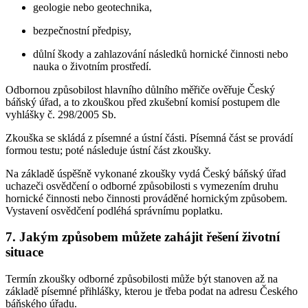
geologie nebo geotechnika,
bezpečnostní předpisy,
důlní škody a zahlazování následků hornické činnosti nebo
nauka o životním prostředí.
Odbornou způsobilost hlavního důlního měřiče ověřuje Český
báňský úřad, a to zkouškou před zkušební komisí postupem dle
vyhlášky č. 298/2005 Sb.
Zkouška se skládá z písemné a ústní části. Písemná část se provádí
formou testu; poté následuje ústní část zkoušky.
Na základě úspěšně vykonané zkoušky vydá Český báňský úřad
uchazeči osvědčení o odborné způsobilosti s vymezením druhu
hornické činnosti nebo činnosti prováděné hornickým způsobem.
Vystavení osvědčení podléhá správnímu poplatku.
7. Jakým způsobem můžete zahájit řešení životní
situace
Termín zkoušky odborné způsobilosti může být stanoven až na
základě písemné přihlášky, kterou je třeba podat na adresu Českého
báňského úřadu.