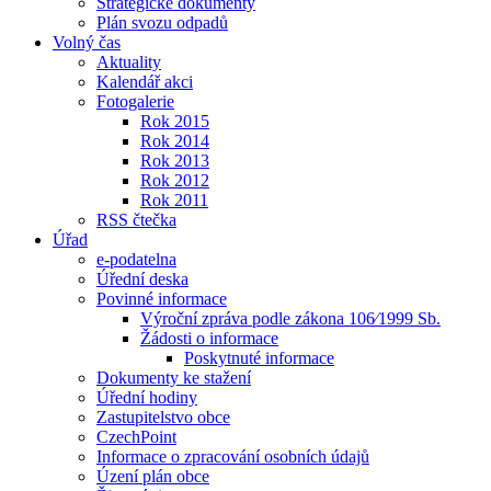
Strategické dokumenty
Plán svozu odpadů
Volný čas
Aktuality
Kalendář akci
Fotogalerie
Rok 2015
Rok 2014
Rok 2013
Rok 2012
Rok 2011
RSS čtečka
Úřad
e-podatelna
Úřední deska
Povinné informace
Výroční zpráva podle zákona 106⁄1999 Sb.
Žádosti o informace
Poskytnuté informace
Dokumenty ke stažení
Úřední hodiny
Zastupitelstvo obce
CzechPoint
Informace o zpracování osobních údajů
Úzení plán obce