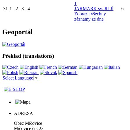
1
31
1
2
3
4
JARMARK sv. JILJÍ
6
Zobrazit všechny
záznamy ze dne
Geoportál
Překlad (translations)
Select Language
▼
ADRESA
Obec Mičovice
Mičovice čp. 23