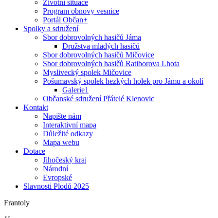
Životní situace
Program obnovy vesnice
Portál Občan+
Spolky a sdružení
Sbor dobrovolných hasičů Jáma
Družstva mladých hasičů
Sbor dobrovolných hasičů Mičovice
Sbor dobrovolných hasičů Ratiborova Lhota
Myslivecký spolek Mičovice
Pošumavský spolek hezkých holek pro Jámu a okolí
Galerie1
Občanské sdružení Přátelé Klenovic
Kontakt
Napište nám
Interaktivní mapa
Důležité odkazy
Mapa webu
Dotace
Jihočeský kraj
Národní
Evropské
Slavnosti Plodů 2025
Frantoly