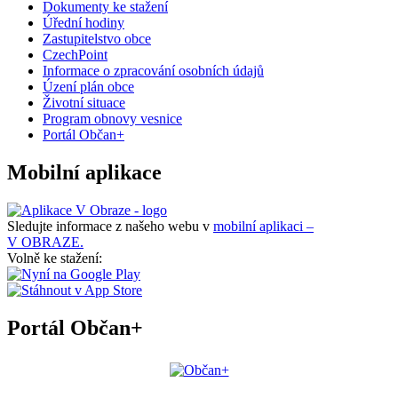
Dokumenty ke stažení
Úřední hodiny
Zastupitelstvo obce
CzechPoint
Informace o zpracování osobních údajů
Úzení plán obce
Životní situace
Program obnovy vesnice
Portál Občan+
Mobilní aplikace
Sledujte informace z našeho webu v
mobilní aplikaci –
V OBRAZE.
Volně ke stažení:
Portál Občan+