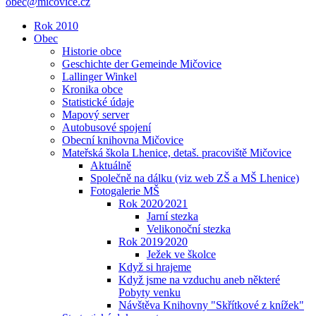
obec@micovice.cz
Rok 2010
Obec
Historie obce
Geschichte der Gemeinde Mičovice
Lallinger Winkel
Kronika obce
Statistické údaje
Mapový server
Autobusové spojení
Obecní knihovna Mičovice
Mateřská škola Lhenice, detaš. pracoviště Mičovice
Aktuálně
Společně na dálku (viz web ZŠ a MŠ Lhenice)
Fotogalerie MŠ
Rok 2020⁄2021
Jarní stezka
Velikonoční stezka
Rok 2019⁄2020
Ježek ve školce
Když si hrajeme
Když jsme na vzduchu aneb některé
Pobyty venku
Návštěva Knihovny "Skřítkové z knížek"