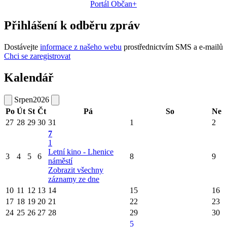
Portál Občan+
Přihlášení k odběru zpráv
Dostávejte
informace z našeho webu
prostřednictvím SMS a e-mailů
Chci se zaregistrovat
Kalendář
Srpen
2026
Po
Út
St
Čt
Pá
So
Ne
27
28
29
30
31
1
2
7
1
Letní kino - Lhenice
3
4
5
6
8
9
náměstí
Zobrazit všechny
záznamy ze dne
10
11
12
13
14
15
16
17
18
19
20
21
22
23
24
25
26
27
28
29
30
5