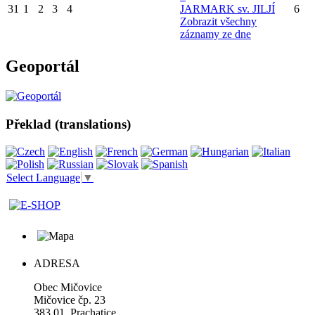
31
1
2
3
4
JARMARK sv. JILJÍ
6
Zobrazit všechny
záznamy ze dne
Geoportál
Překlad (translations)
Select Language
▼
ADRESA
Obec Mičovice
Mičovice čp. 23
383 01 Prachatice