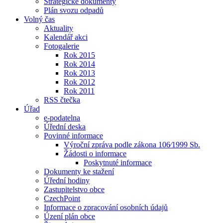
Strategické dokumenty
Plán svozu odpadů
Volný čas
Aktuality
Kalendář akci
Fotogalerie
Rok 2015
Rok 2014
Rok 2013
Rok 2012
Rok 2011
RSS čtečka
Úřad
e-podatelna
Úřední deska
Povinné informace
Výroční zpráva podle zákona 106⁄1999 Sb.
Žádosti o informace
Poskytnuté informace
Dokumenty ke stažení
Úřední hodiny
Zastupitelstvo obce
CzechPoint
Informace o zpracování osobních údajů
Úzení plán obce