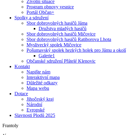
Životní situace
Program obnovy vesnice
Portál Občan+
Spolky a sdružení
Sbor dobrovolných hasičů Jáma
Družstva mladých hasičů
Sbor dobrovolných hasičů Mičovice
Sbor dobrovolných hasičů Ratiborova Lhota
Myslivecký spolek Mičovice
Pošumavský spolek hezkých holek pro Jámu a okolí
Galerie1
Občanské sdružení Přátelé Klenovic
Kontakt
Napište nám
Interaktivní mapa
Důležité odkazy
Mapa webu
Dotace
Jihočeský kraj
Národní
Evropské
Slavnosti Plodů 2025
Frantoly