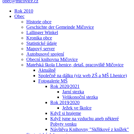
obec@micovice.cz
Rok 2010
Obec
Historie obce
Geschichte der Gemeinde Mičovice
Lallinger Winkel
Kronika obce
Statistické údaje
Mapový server
Autobusové spojení
Obecní knihovna Mičovice
Mateřská škola Lhenice, detaš. pracoviště Mičovice
Aktuálně
Společně na dálku (viz web ZŠ a MŠ Lhenice)
Fotogalerie MŠ
Rok 2020⁄2021
Jarní stezka
Velikonoční stezka
Rok 2019⁄2020
Ježek ve školce
Když si hrajeme
Když jsme na vzduchu aneb některé
Pobyty venku
Návštěva Knihovny "Skřítkové z knížek"