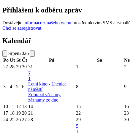
Přihlášení k odběru zpráv
Dostávejte
informace z našeho webu
prostřednictvím SMS a e-mailů
Chci se zaregistrovat
Kalendář
Srpen
2026
Po
Út
St
Čt
Pá
So
Ne
27
28
29
30
31
1
2
7
1
Letní kino - Lhenice
3
4
5
6
8
9
náměstí
Zobrazit všechny
záznamy ze dne
10
11
12
13
14
15
16
17
18
19
20
21
22
23
24
25
26
27
28
29
30
5
1