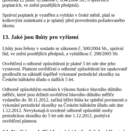
poplatcích, ve znění pozdějších předpisů).
Správní poplatek je vyměřen a vybírán v české měně, platí se
kolkovými známkami a je splatný před provedením požadovaného
úkonu.
13. Jaké jsou lhůty pro vyřízení
Lhůty jsou řešeny v souladu se zákonem č. 500/2004 Sb., správní
řád, ve znění pozdějších předpisů, a vyhláškou č. 298/2005 Sb.
Osvědčení o odborné způsobilosti je platné 5 let ode dne jeho
vystavení. Platnost osvědčení o odborné způsobilosti lze opakovaně
prodloužit na základě úspěšně vykonané periodické zkoušky na
Českém báňském úřadu o dalších 5 let.
Odborně způsobilým osobám k výkonu funkce hlavního důlního
měřiče, které jsou držiteli osvědčení hlavního důlního měřiče
vydaného do 30.11.2012, začíná běžet lhůta ke splnění povinnosti o
vykonání periodické zkoušky na Českém báňském úřadu ode dne
1.12.2012. Nevykonají-li uvedené odborně způsobilé osoby
periodickou zkoušku do 5 let ode dne 1.12.2012, pozbývá
osvědčení platnost.