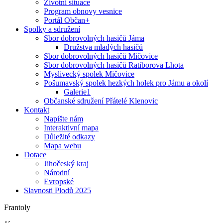
Životní situace
Program obnovy vesnice
Portál Občan+
Spolky a sdružení
Sbor dobrovolných hasičů Jáma
Družstva mladých hasičů
Sbor dobrovolných hasičů Mičovice
Sbor dobrovolných hasičů Ratiborova Lhota
Myslivecký spolek Mičovice
Pošumavský spolek hezkých holek pro Jámu a okolí
Galerie1
Občanské sdružení Přátelé Klenovic
Kontakt
Napište nám
Interaktivní mapa
Důležité odkazy
Mapa webu
Dotace
Jihočeský kraj
Národní
Evropské
Slavnosti Plodů 2025
Frantoly