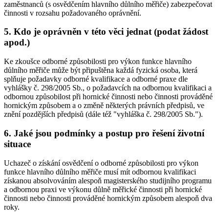
zaměstnanců (s osvědčením hlavního důlního měřiče) zabezpečovat
činnosti v rozsahu požadovaného oprávnění.
5. Kdo je oprávněn v této věci jednat (podat žádost
apod.)
Ke zkoušce odborné způsobilosti pro výkon funkce hlavního
důlního měřiče může být připuštěna každá fyzická osoba, která
splňuje požadavky odborné kvalifikace a odborné praxe dle
vyhlášky č. 298/2005 Sb., o požadavcích na odbornou kvalifikaci a
odbornou způsobilost při hornické činnosti nebo činnosti prováděné
hornickým způsobem a o změně některých právních předpisů, ve
znění pozdějších předpisů (dále též "vyhláška č. 298/2005 Sb.").
6. Jaké jsou podmínky a postup pro řešení životní
situace
Uchazeč o získání osvědčení o odborné způsobilosti pro výkon
funkce hlavního důlního měřiče musí mít odbornou kvalifikaci
získanou absolvováním alespoň magisterského studijního programu
a odbornou praxi ve výkonu důlně měřické činnosti při hornické
činnosti nebo činnosti prováděné hornickým způsobem alespoň dva
roky.