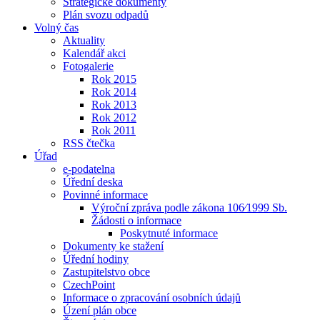
Strategické dokumenty
Plán svozu odpadů
Volný čas
Aktuality
Kalendář akci
Fotogalerie
Rok 2015
Rok 2014
Rok 2013
Rok 2012
Rok 2011
RSS čtečka
Úřad
e-podatelna
Úřední deska
Povinné informace
Výroční zpráva podle zákona 106⁄1999 Sb.
Žádosti o informace
Poskytnuté informace
Dokumenty ke stažení
Úřední hodiny
Zastupitelstvo obce
CzechPoint
Informace o zpracování osobních údajů
Úzení plán obce