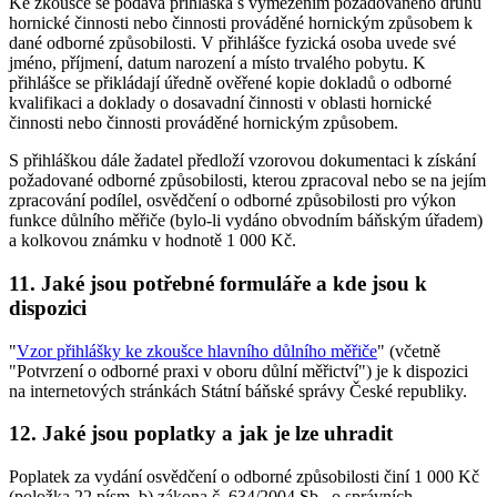
Ke zkoušce se podává přihláška s vymezením požadovaného druhu
hornické činnosti nebo činnosti prováděné hornickým způsobem k
dané odborné způsobilosti. V přihlášce fyzická osoba uvede své
jméno, příjmení, datum narození a místo trvalého pobytu. K
přihlášce se přikládají úředně ověřené kopie dokladů o odborné
kvalifikaci a doklady o dosavadní činnosti v oblasti hornické
činnosti nebo činnosti prováděné hornickým způsobem.
S přihláškou dále žadatel předloží vzorovou dokumentaci k získání
požadované odborné způsobilosti, kterou zpracoval nebo se na jejím
zpracování podílel, osvědčení o odborné způsobilosti pro výkon
funkce důlního měřiče (bylo-li vydáno obvodním báňským úřadem)
a kolkovou známku v hodnotě 1 000 Kč.
11. Jaké jsou potřebné formuláře a kde jsou k
dispozici
"
Vzor přihlášky ke zkoušce hlavního důlního měřiče
" (včetně
"Potvrzení o odborné praxi v oboru důlní měřictví") je k dispozici
na internetových stránkách Státní báňské správy České republiky.
12. Jaké jsou poplatky a jak je lze uhradit
Poplatek za vydání osvědčení o odborné způsobilosti činí 1 000 Kč
(položka 22 písm. b) zákona č. 634/2004 Sb., o správních