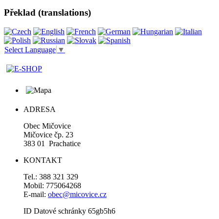
Překlad (translations)
Select Language
▼
ADRESA
Obec Mičovice
Mičovice čp. 23
383 01 Prachatice
KONTAKT
Tel.: 388 321 329
Mobil: 775064268
E-mail:
obec@micovice.cz
ID Datové schránky 65gb5h6