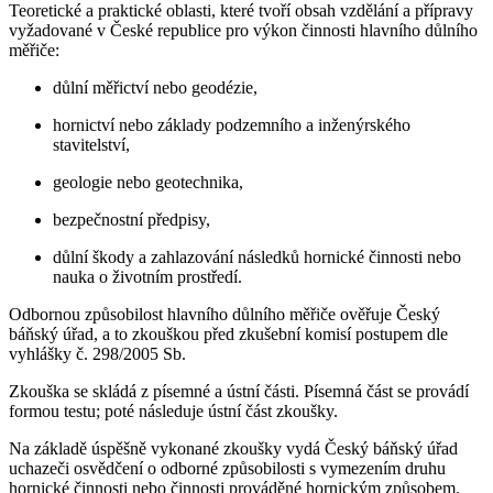
Teoretické a praktické oblasti, které tvoří obsah vzdělání a přípravy
vyžadované v České republice pro výkon činnosti hlavního důlního
měřiče:
důlní měřictví nebo geodézie,
hornictví nebo základy podzemního a inženýrského
stavitelství,
geologie nebo geotechnika,
bezpečnostní předpisy,
důlní škody a zahlazování následků hornické činnosti nebo
nauka o životním prostředí.
Odbornou způsobilost hlavního důlního měřiče ověřuje Český
báňský úřad, a to zkouškou před zkušební komisí postupem dle
vyhlášky č. 298/2005 Sb.
Zkouška se skládá z písemné a ústní části. Písemná část se provádí
formou testu; poté následuje ústní část zkoušky.
Na základě úspěšně vykonané zkoušky vydá Český báňský úřad
uchazeči osvědčení o odborné způsobilosti s vymezením druhu
hornické činnosti nebo činnosti prováděné hornickým způsobem.