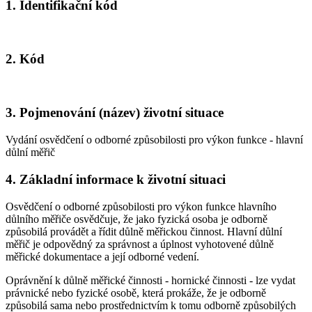
1. Identifikační kód
2. Kód
3. Pojmenování (název) životní situace
Vydání osvědčení o odborné způsobilosti pro výkon funkce - hlavní
důlní měřič
4. Základní informace k životní situaci
Osvědčení o odborné způsobilosti pro výkon funkce hlavního
důlního měřiče osvědčuje, že jako fyzická osoba je odborně
způsobilá provádět a řídit důlně měřickou činnost. Hlavní důlní
měřič je odpovědný za správnost a úplnost vyhotovené důlně
měřické dokumentace a její odborné vedení.
Oprávnění k důlně měřické činnosti - hornické činnosti - lze vydat
právnické nebo fyzické osobě, která prokáže, že je odborně
způsobilá sama nebo prostřednictvím k tomu odborně způsobilých