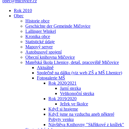
obec@micovice.cz
Rok 2010
Obec
Historie obce
Geschichte der Gemeinde Mičovice
Lallinger Winkel
Kronika obce
Statistické údaje
Mapový server
Autobusové spojení
Obecní knihovna Mičovice
Mateřská škola Lhenice, detaš. pracoviště Mičovice
Aktuálně
Společně na dálku (viz web ZŠ a MŠ Lhenice)
Fotogalerie MŠ
Rok 2020⁄2021
Jarní stezka
Velikonoční stezka
Rok 2019⁄2020
Ježek ve školce
Když si hrajeme
Když jsme na vzduchu aneb některé
Pobyty venku
Návštěva Knihovny "Skřítkové z knížek"