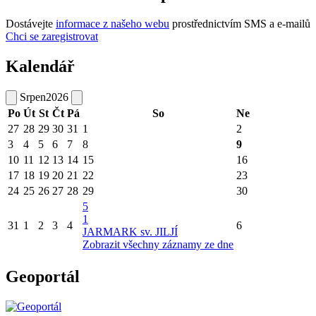
Dostávejte
informace z našeho webu
prostřednictvím SMS a e-mailů
Chci se zaregistrovat
Kalendář
Srpen
2026
Po
Út
St
Čt
Pá
So
Ne
27
28
29
30
31
1
2
3
4
5
6
7
8
9
10
11
12
13
14
15
16
17
18
19
20
21
22
23
24
25
26
27
28
29
30
5
1
31
1
2
3
4
6
JARMARK sv. JILJÍ
Zobrazit všechny záznamy ze dne
Geoportál