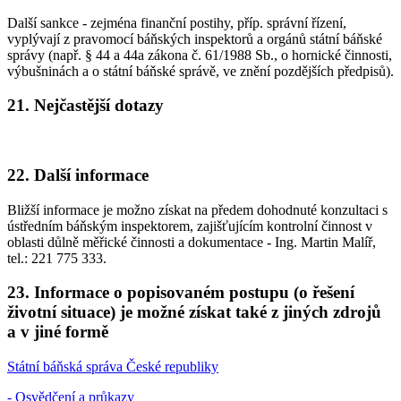
Další sankce - zejména finanční postihy, příp. správní řízení,
vyplývají z pravomocí báňských inspektorů a orgánů státní báňské
správy (např. § 44 a 44a zákona č. 61/1988 Sb., o hornické činnosti,
výbušninách a o státní báňské správě, ve znění pozdějších předpisů).
21. Nejčastější dotazy
22. Další informace
Bližší informace je možno získat na předem dohodnuté konzultaci s
ústředním báňským inspektorem, zajišťujícím kontrolní činnost v
oblasti důlně měřické činnosti a dokumentace - Ing. Martin Malíř,
tel.: 221 775 333.
23. Informace o popisovaném postupu (o řešení
životní situace) je možné získat také z jiných zdrojů
a v jiné formě
Státní báňská správa České republiky
- Osvědčení a průkazy