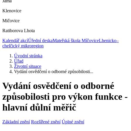
Jáma
Klenovice
Mičovice
Ratiborova Lhota
Kalendář akcí
Úřední deska
Mateřská škola Míčovice
Lhenicko–
chelčický mikroregion
Úvodní stránka
Úřad
Životní situace
Vydání osvědčení o odborné způsobilosti...
Vydání osvědčení o odborné
způsobilosti pro výkon funkce -
hlavní důlní měřič
Základní znění
Rozšířené znění
Úplné znění