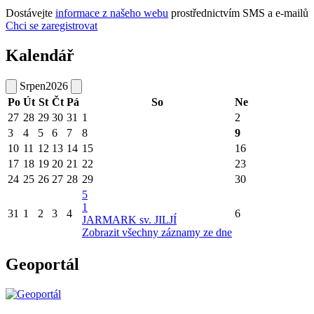
Dostávejte
informace z našeho webu
prostřednictvím SMS a e-mailů
Chci se zaregistrovat
Kalendář
Srpen
2026
Po
Út
St
Čt
Pá
So
Ne
27
28
29
30
31
1
2
3
4
5
6
7
8
9
10
11
12
13
14
15
16
17
18
19
20
21
22
23
24
25
26
27
28
29
30
5
1
31
1
2
3
4
6
JARMARK sv. JILJÍ
Zobrazit všechny záznamy ze dne
Geoportál