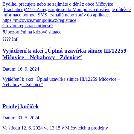
Bydlíte, pracujete nebo se zajímáte o dění z obce Mičovice
(Prachatice)????? Zaregistrujte se do Munipolis a dostávejte důležité
informace pomocí SMS, e-mailů nebo zpráv do aplikace.
https://micovice.munipolis.cz/registrace
Co vám registrace přinese?
❗Upozornění na krizové situace
???? Inf
Vyjádření k akci „Úplná uzavírka silnice III/12259
Mičovice – Nebahovy - Zdenice“
Datum:
16. 9. 2024
Vyjádření k akci „Úplná uzavírka silnice III/12259 Mičovice –
Nebahovy - Zdenice“
Prodej kuřiček
Datum:
31. 5. 2024
Ve středu 12. 6. 2024 ve 13:15 v Mičovicích u prodejny