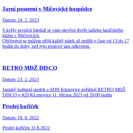
Jarní posezení v Mičovické hospůdce
Datum:
24. 2. 2023
S květy prvních bledulí se vám otevřou dveře našeho hasičského
klubu v Mičovicích.
Občerstvit se můžete přijít každý pátek až neděli v čase od 13 do 17
hodin do doby, než tyto poslové jara odkvetou.
RETRO MDŽ DISCO
Datum:
23. 2. 2023
Jamský kulturní spolek a SDH Klenovice pořádají RETRO MDŽ
DISCO v KD KLenovice 11. března 2023 od 20:00 hodin
Prodej kuřiček
Datum:
18. 8. 2022
Prodej kuřiček 31.8.2022