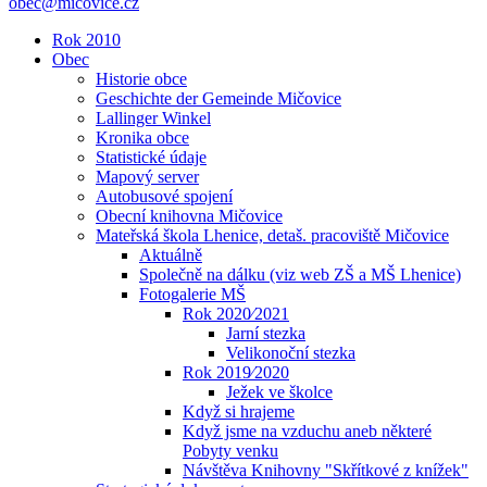
obec@micovice.cz
Rok 2010
Obec
Historie obce
Geschichte der Gemeinde Mičovice
Lallinger Winkel
Kronika obce
Statistické údaje
Mapový server
Autobusové spojení
Obecní knihovna Mičovice
Mateřská škola Lhenice, detaš. pracoviště Mičovice
Aktuálně
Společně na dálku (viz web ZŠ a MŠ Lhenice)
Fotogalerie MŠ
Rok 2020⁄2021
Jarní stezka
Velikonoční stezka
Rok 2019⁄2020
Ježek ve školce
Když si hrajeme
Když jsme na vzduchu aneb některé
Pobyty venku
Návštěva Knihovny "Skřítkové z knížek"