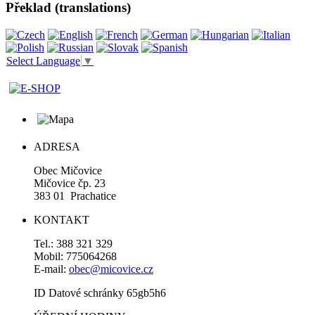
Překlad (translations)
Select Language
▼
ADRESA
Obec Mičovice
Mičovice čp. 23
383 01 Prachatice
KONTAKT
Tel.: 388 321 329
Mobil: 775064268
E-mail:
obec@micovice.cz
ID Datové schránky 65gb5h6