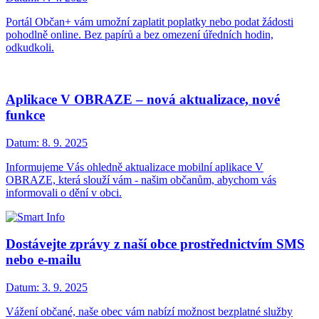
Portál Občan+ vám umožní zaplatit poplatky nebo podat žádosti
pohodlně online. Bez papírů a bez omezení úředních hodin,
odkudkoli.
Aplikace V OBRAZE – nová aktualizace, nové
funkce
Datum:
8. 9. 2025
Informujeme Vás ohledně aktualizace mobilní aplikace V
OBRAZE, která slouží vám - našim občanům, abychom vás
informovali o dění v obci.
Dostávejte zprávy z naší obce prostřednictvím SMS
nebo e-mailu
Datum:
3. 9. 2025
Vážení občané, naše obec vám nabízí možnost bezplatné služby