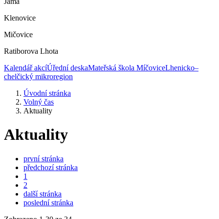
Jáma
Klenovice
Mičovice
Ratiborova Lhota
Kalendář akcí
Úřední deska
Mateřská škola Míčovice
Lhenicko–
chelčický mikroregion
Úvodní stránka
Volný čas
Aktuality
Aktuality
první stránka
předchozí stránka
1
2
další stránka
poslední stránka