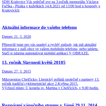
SDH Kralovice Vás srdečně zve na 3.ročník memoriálu Václava
Fučíka - Plzáka v kuželkách 14.8.2021 od 13:00 hod u hospody v
Kralovicích
Aktuální informace do vašeho telefonu
Datum:
21. 3. 2020
Připravili jsme pro vás snadný a rychlý způsob, jak mít aktuální
informace z naší obce ve vašem mobilním telefonu, nebo tabletu.
Stačí si zdarma nainstalovat mobilní aplikaci V OBRAZE.
13. ročník Slavnosti květů 20105
Datum:
27. 3. 2015
Mikroregion Chelčicko- Lhenický pořádá společně s partnery 13.
ročník tradiční cykloturistické akce 2.Května 2015.
Výchozí místo: U kostela sv. Martina v Chelčicích- v 9.00 hodin.
Rozsvícení vánočního stromu v Jámě 29.11. 2014