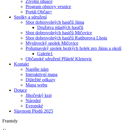
Životní situace
Program obnovy vesnice
Portál Občan+
Spolky a sdružení
Sbor dobrovolných hasičů Jáma
Družstva mladých hasičů
Sbor dobrovolných hasičů Mičovice
Sbor dobrovolných hasičů Ratiborova Lhota
Myslivecký spolek Mičovice
Pošumavský spolek hezkých holek pro Jámu a okolí
Galerie1
Občanské sdružení Přátelé Klenovic
Kontakt
Napište nám
Interaktivní mapa
Důležité odkazy
Mapa webu
Dotace
Jihočeský kraj
Národní
Evropské
Slavnosti Plodů 2025
Frantoly