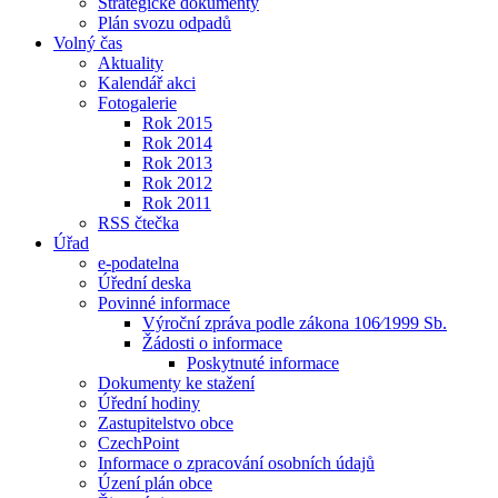
Strategické dokumenty
Plán svozu odpadů
Volný čas
Aktuality
Kalendář akci
Fotogalerie
Rok 2015
Rok 2014
Rok 2013
Rok 2012
Rok 2011
RSS čtečka
Úřad
e-podatelna
Úřední deska
Povinné informace
Výroční zpráva podle zákona 106⁄1999 Sb.
Žádosti o informace
Poskytnuté informace
Dokumenty ke stažení
Úřední hodiny
Zastupitelstvo obce
CzechPoint
Informace o zpracování osobních údajů
Úzení plán obce