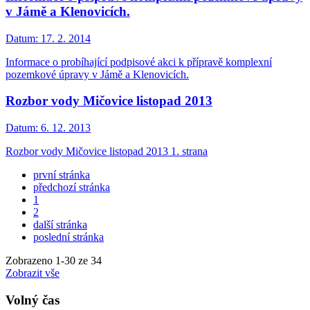
v Jámě a Klenovicích.
Datum:
17. 2. 2014
Informace o probíhající podpisové akci k přípravě komplexní
pozemkové úpravy v Jámě a Klenovicích.
Rozbor vody Mičovice listopad 2013
Datum:
6. 12. 2013
Rozbor vody Mičovice listopad 2013 1. strana
první stránka
předchozí stránka
1
2
další stránka
poslední stránka
Zobrazeno
1
-
30
ze 34
Zobrazit vše
Volný čas