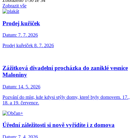
Zobrazeno
1
-
30
ze 34
Zobrazit vše
Prodej kuřiček
Datum:
7. 7. 2026
Prodej kuřeiček 8. 7. 2026
Zážitková divadelní procházka do zaniklé vesnice
Maloniny
Datum:
14. 5. 2026
Pozvání do míst, kde kdysi stýly domy, které byly domovem. 17.,
18. a 19. července.
Úřední záležitosti si nově vyřídíte i z domova
Datum:
7. 4. 2026