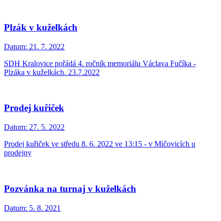
Plzák v kuželkách
Datum:
21. 7. 2022
SDH Kralovice pořádá 4. ročník memoriálu Václava Fučíka -
Plzáka v kuželkách. 23.7.2022
Prodej kuřiček
Datum:
27. 5. 2022
Prodej kuřiček ve středu 8. 6. 2022 ve 13:15 - v Mičovicích u
prodejny
Pozvánka na turnaj v kuželkách
Datum:
5. 8. 2021