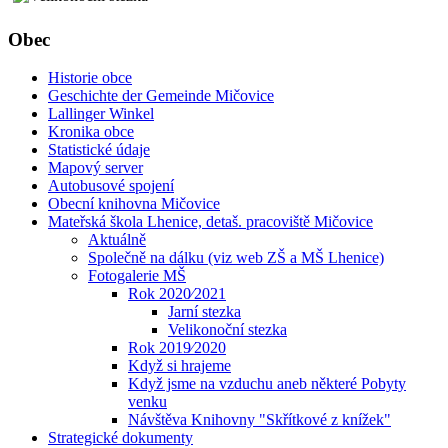
Obec
Historie obce
Geschichte der Gemeinde Mičovice
Lallinger Winkel
Kronika obce
Statistické údaje
Mapový server
Autobusové spojení
Obecní knihovna Mičovice
Mateřská škola Lhenice, detaš. pracoviště Mičovice
Aktuálně
Společně na dálku (viz web ZŠ a MŠ Lhenice)
Fotogalerie MŠ
Rok 2020⁄2021
Jarní stezka
Velikonoční stezka
Rok 2019⁄2020
Když si hrajeme
Když jsme na vzduchu aneb některé Pobyty
venku
Návštěva Knihovny "Skřítkové z knížek"
Strategické dokumenty