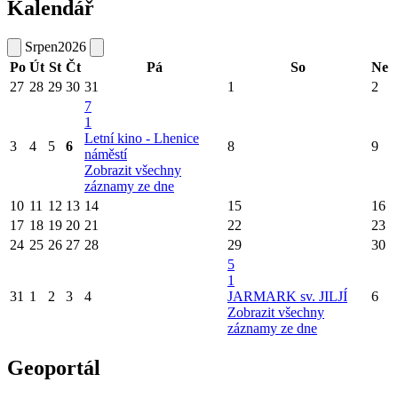
Kalendář
Srpen
2026
Po
Út
St
Čt
Pá
So
Ne
27
28
29
30
31
1
2
7
1
Letní kino - Lhenice
3
4
5
6
8
9
náměstí
Zobrazit všechny
záznamy ze dne
10
11
12
13
14
15
16
17
18
19
20
21
22
23
24
25
26
27
28
29
30
5
1
31
1
2
3
4
JARMARK sv. JILJÍ
6
Zobrazit všechny
záznamy ze dne
Geoportál