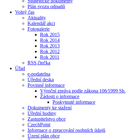
Strategické dokumenty
Plán svozu odpadů
Volný čas
Aktuality
Kalendář akci
Fotogalerie
Rok 2015
Rok 2014
Rok 2013
Rok 2012
Rok 2011
RSS čtečka
Úřad
e-podatelna
Úřední deska
Povinné informace
Výroční zpráva podle zákona 106⁄1999 Sb.
Žádosti o informace
Poskytnuté informace
Dokumenty ke stažení
Úřední hodiny
Zastupitelstvo obce
CzechPoint
Informace o zpracování osobních údajů
Úzení plán obce