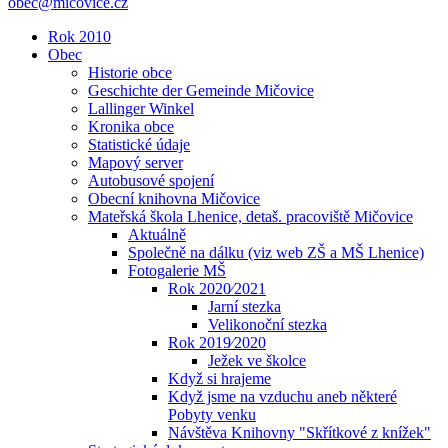
obec@micovice.cz
Rok 2010
Obec
Historie obce
Geschichte der Gemeinde Mičovice
Lallinger Winkel
Kronika obce
Statistické údaje
Mapový server
Autobusové spojení
Obecní knihovna Mičovice
Mateřská škola Lhenice, detaš. pracoviště Mičovice
Aktuálně
Společně na dálku (viz web ZŠ a MŠ Lhenice)
Fotogalerie MŠ
Rok 2020⁄2021
Jarní stezka
Velikonoční stezka
Rok 2019⁄2020
Ježek ve školce
Když si hrajeme
Když jsme na vzduchu aneb některé
Pobyty venku
Návštěva Knihovny "Skřítkové z knížek"