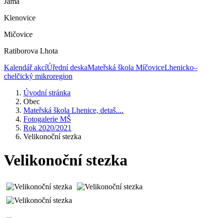
Jáma
Klenovice
Mičovice
Ratiborova Lhota
Kalendář akcí
Úřední deska
Mateřská škola Míčovice
Lhenicko–
chelčický mikroregion
Úvodní stránka
Obec
Mateřská škola Lhenice, detaš....
Fotogalerie MŠ
Rok 2020/2021
Velikonoční stezka
Velikonoční stezka