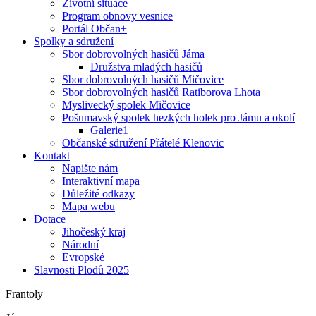
Životní situace
Program obnovy vesnice
Portál Občan+
Spolky a sdružení
Sbor dobrovolných hasičů Jáma
Družstva mladých hasičů
Sbor dobrovolných hasičů Mičovice
Sbor dobrovolných hasičů Ratiborova Lhota
Myslivecký spolek Mičovice
Pošumavský spolek hezkých holek pro Jámu a okolí
Galerie1
Občanské sdružení Přátelé Klenovic
Kontakt
Napište nám
Interaktivní mapa
Důležité odkazy
Mapa webu
Dotace
Jihočeský kraj
Národní
Evropské
Slavnosti Plodů 2025
Frantoly