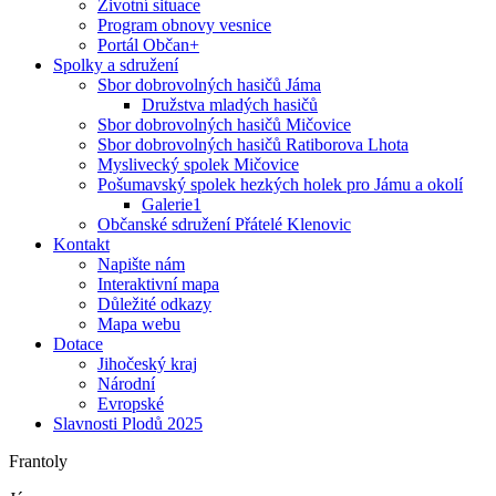
Životní situace
Program obnovy vesnice
Portál Občan+
Spolky a sdružení
Sbor dobrovolných hasičů Jáma
Družstva mladých hasičů
Sbor dobrovolných hasičů Mičovice
Sbor dobrovolných hasičů Ratiborova Lhota
Myslivecký spolek Mičovice
Pošumavský spolek hezkých holek pro Jámu a okolí
Galerie1
Občanské sdružení Přátelé Klenovic
Kontakt
Napište nám
Interaktivní mapa
Důležité odkazy
Mapa webu
Dotace
Jihočeský kraj
Národní
Evropské
Slavnosti Plodů 2025
Frantoly