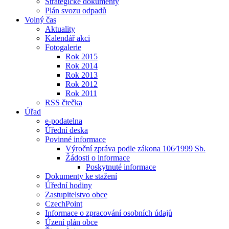
Strategické dokumenty
Plán svozu odpadů
Volný čas
Aktuality
Kalendář akci
Fotogalerie
Rok 2015
Rok 2014
Rok 2013
Rok 2012
Rok 2011
RSS čtečka
Úřad
e-podatelna
Úřední deska
Povinné informace
Výroční zpráva podle zákona 106⁄1999 Sb.
Žádosti o informace
Poskytnuté informace
Dokumenty ke stažení
Úřední hodiny
Zastupitelstvo obce
CzechPoint
Informace o zpracování osobních údajů
Úzení plán obce