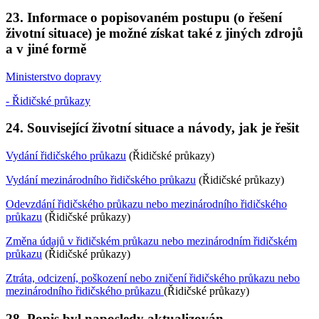
23. Informace o popisovaném postupu (o řešení
životní situace) je možné získat také z jiných zdrojů
a v jiné formě
Ministerstvo dopravy
- Řidičské průkazy
24. Související životní situace a návody, jak je řešit
Vydání řidičského průkazu
(Řidičské průkazy)
Vydání mezinárodního řidičského průkazu
(Řidičské průkazy)
Odevzdání řidičského průkazu nebo mezinárodního řidičského
průkazu
(Řidičské průkazy)
Změna údajů v řidičském průkazu nebo mezinárodním řidičském
průkazu
(Řidičské průkazy)
Ztráta, odcizení, poškození nebo zničení řidičského průkazu nebo
mezinárodního řidičského průkazu
(Řidičské průkazy)
28. Popis byl naposledy aktualizován