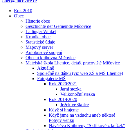
obec@micovice.cz
Rok 2010
Obec
Historie obce
Geschichte der Gemeinde Mičovice
Lallinger Winkel
Kronika obce
Statistické údaje
Mapový server
Autobusové spojení
Obecní knihovna Mičovice
Mateřská škola Lhenice, detaš. pracoviště Mičovice
Aktuálně
Společně na dálku (viz web ZŠ a MŠ Lhenice)
Fotogalerie MŠ
Rok 2020⁄2021
Jarní stezka
Velikonoční stezka
Rok 2019⁄2020
Ježek ve školce
Když si hrajeme
Když jsme na vzduchu aneb některé
Pobyty venku
Návštěva Knihovny "Skřítkové z knížek"