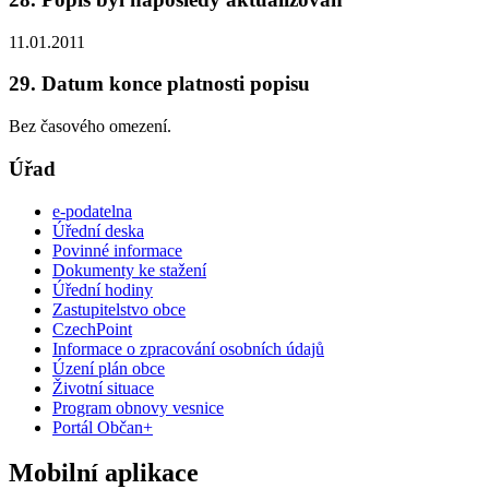
11.01.2011
29. Datum konce platnosti popisu
Bez časového omezení.
Úřad
e-podatelna
Úřední deska
Povinné informace
Dokumenty ke stažení
Úřední hodiny
Zastupitelstvo obce
CzechPoint
Informace o zpracování osobních údajů
Úzení plán obce
Životní situace
Program obnovy vesnice
Portál Občan+
Mobilní aplikace