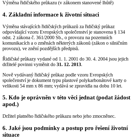
Výměna řidičského průkazu (v zákonem stanovené lhůtě)
4. Základní informace k životní situaci
Výměna stávajících řidičských průkazů za řidičský průkaz
odpovídající vzoru Evropských společenství je stanovena § 134
odst. 2 zákona č. 361/2000 Sb., o provozu na pozemních
komunikacích a o změnách některých zákonů (zákon o silničním
provozu), ve znění pozdějších předpisů.
Řidičské průkazy vydané od 1. 1. 2001 do 30. 4. 2004 jsou jejich
držitelé povinni vyměnit do
31. 12. 2013
.
Nově vydávaný řidičský průkaz podle vzoru Evropských
společenství je dokument typu plastové polykarbonátové karty o
velikosti 54 mm x 86 mm; vydává se zpravidla na dobu 10 let.
5. Kdo je oprávněn v této věci jednat (podat žádost
apod.)
Držitel platného řidičského průkazu nebo jeho zmocněnec.
6. Jaké jsou podmínky a postup pro řešení životní
situace