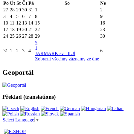
Po
Út
St
Čt
Pá
So
Ne
27
28
29
30
31
1
2
3
4
5
6
7
8
9
10
11
12
13
14
15
16
17
18
19
20
21
22
23
24
25
26
27
28
29
30
5
1
31
1
2
3
4
6
JARMARK sv. JILJÍ
Zobrazit všechny záznamy ze dne
Geoportál
Překlad (translations)
Select Language
▼