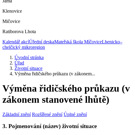
Jáma
Klenovice
Mičovice
Ratiborova Lhota
Kalendář akcí
Úřední deska
Mateřská škola Míčovice
Lhenicko–
chelčický mikroregion
Úvodní stránka
Úřad
Životní situace
Výměna řidičského průkazu (v zákonem...
Výměna řidičského průkazu (v
zákonem stanovené lhůtě)
Základní znění
Rozšířené znění
Úplné znění
3. Pojmenování (název) životní situace