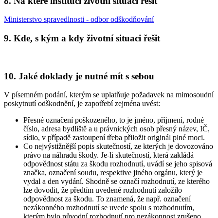
8. Na které instituci životní situaci řešit
Ministerstvo spravedlnosti - odbor odškodňování
9. Kde, s kým a kdy životní situaci řešit
10. Jaké doklady je nutné mít s sebou
V písemném podání, kterým se uplatňuje požadavek na mimosoudní
poskytnutí odškodnění, je zapotřebí zejména uvést:
Přesné označení poškozeného, to je jméno, příjmení, rodné
číslo, adresa bydliště a u právnických osob přesný název, IČ,
sídlo, v případě zastoupení třeba přiložit originál plné moci.
Co nejvýstižnější popis skutečností, ze kterých je dovozováno
právo na náhradu škody. Je-li skutečností, která zakládá
odpovědnost státu za škodu rozhodnutí, uvádí se jeho spisová
značka, označení soudu, respektive jiného orgánu, který je
vydal a den vydání. Shodně se označí rozhodnutí, ze kterého
lze dovodit, že předtím uvedené rozhodnutí založilo
odpovědnost za škodu. To znamená, že např. označení
nezákonného rozhodnutí se uvede spolu s rozhodnutím,
kterým bylo původní rozhodnutí pro nezákonnost zrušeno,