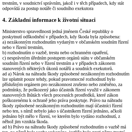
trestním, v soudnictví správním, jakož i v těch případech, kdy stát
odpovídá za postup notáře či soudního exekutora
4. Základní informace k životní situaci
Ministerstvo spravedlnosti jedná jménem České republiky o
poskytnutí odškodnění v případech, kdy škoda byla způsobena:
a) nezákonným rozhodnutím vydaným v občanském soudním řízení
nebo v řízení trestním,
b) rozhodnutím o vazbě, trestu nebo ochranném opatření,
c) nesprávným úředním postupem orgánů státu v občanském
soudním řízení nebo v řízení trestním a v případech zákonem
stanovených některých úkonů notářů a soudních exekutorů.
ad a) Nárok na náhradu škody způsobené nezákonným rozhodnutím
lze uplatnit pouze tehdy, pokud pravomocné rozhodnutí bylo
příslušným orgánem pro nezákonnost zrušeno nebo změněno, za
podmínky, že poškozený jako účastník řízení využil v zákonem
stanovených lhůtách všech procesních prostředků, které zákon
poškozenému k ochraně jeho práva poskytuje. Právo na náhradu
škody způsobené nezákonným rozhodnutím mají účastníci řízení
nebo ten, s nímž nebylo jako s účastníkem řízení jednáno, ačkoli
jednáno být mělo v řízení, ve kterém bylo vydáno rozhodnutí, z
něhož jim vznikla škoda.
ad b) Právo na náhradu škody způsobené rozhodnutím o vazbě má