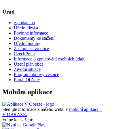
Úřad
e-podatelna
Úřední deska
Povinné informace
Dokumenty ke stažení
Úřední hodiny
Zastupitelstvo obce
CzechPoint
Informace o zpracování osobních údajů
Úzení plán obce
Životní situace
Program obnovy vesnice
Portál Občan+
Mobilní aplikace
Sledujte informace z našeho webu v
mobilní aplikaci –
V OBRAZE.
Volně ke stažení: