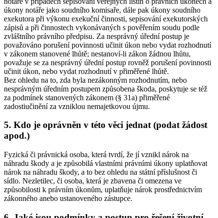
notáře v případech sepisování veřejných listin o právních úkonech a
úkony notáře jako soudního komisaře, dále pak úkony soudního
exekutora při výkonu exekuční činnosti, sepisování exekutorských
zápisů a při činnostech vykonávaných s pověřením soudu podle
zvláštního právního předpisu. Za nesprávný úřední postup je
považováno porušení povinnosti učinit úkon nebo vydat rozhodnutí
v zákonem stanovené lhůtě; nestanoví-li zákon žádnou lhůtu,
považuje se za nesprávný úřední postup rovněž porušení povinnosti
učinit úkon, nebo vydat rozhodnutí v přiměřené lhůtě.
Bez ohledu na to, zda byla nezákonným rozhodnutím, nebo
nesprávným úředním postupem způsobena škoda, poskytuje se též
za podmínek stanovených zákonem (§ 31a) přiměřené
zadostiučinění za vzniklou nemajetkovou újmu.
5. Kdo je oprávněn v této věci jednat (podat žádost
apod.)
Fyzická či právnická osoba, která tvrdí, že jí vznikl nárok na
náhradu škody a je způsobilá vlastními právními úkony uplatňovat
nárok na náhradu škody, a to bez ohledu na státní příslušnost či
sídlo. Nezletilec, či osoba, která je zbavena či omezena ve
způsobilosti k právním úkonům, uplatňuje nárok prostřednictvím
zákonného anebo ustanoveného zástupce.
6. Jaké jsou podmínky a postup pro řešení životní