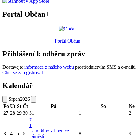
Portál Občan+
Portál Občan+
Přihlášení k odběru zpráv
Dostávejte
informace z našeho webu
prostřednictvím SMS a e-mailů
Chci se zaregistrovat
Kalendář
Srpen
2026
Po
Út
St
Čt
Pá
So
Ne
27
28
29
30
31
1
2
7
1
Letní kino - Lhenice
3
4
5
6
8
9
náměstí