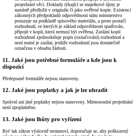
projednání věci. Doklady týkající se majetkové újmy je
namístě předložit v originále či jako ověřené kopie. Existenci
zákonných předpokladů odpovědnosti státu ministerstvo
posuzuje na podkladě spisového materiálu, a proto postačí
rozhodnutí, ve kterých je základ odpovědnosti spatřován,
připojit v kopii, která nemusí být ověřena. Zaslání kopií
rozhodnutí zjednodušuje popis (označování) rozhodnutí a
není nutné je zasílat, jestliže rozhodnutí jsou dostatečně
označena v obsahu žádosti.
11. Jaké jsou potřebné formuláře a kde jsou k
dispozici
Předepsané formuláře nejsou stanoveny.
12. Jaké jsou poplatky a jak je lze uhradit
Správní ani jiné poplatky nejsou stanoveny. Mimosoudní projednání
není zpoplatněno.
13. Jaké jsou lhůty pro vyřízení
Byť tak zákon výslovně nestanoví, doporučuje se, aby poškozený