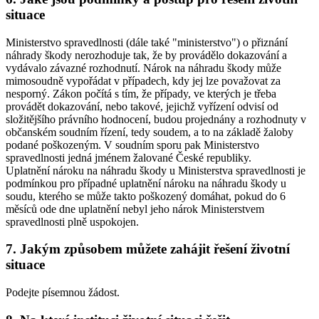
situace
Ministerstvo spravedlnosti (dále také "ministerstvo") o přiznání
náhrady škody nerozhoduje tak, že by provádělo dokazování a
vydávalo závazné rozhodnutí. Nárok na náhradu škody může
mimosoudně vypořádat v případech, kdy jej lze považovat za
nesporný. Zákon počítá s tím, že případy, ve kterých je třeba
provádět dokazování, nebo takové, jejichž vyřízení odvisí od
složitějšího právního hodnocení, budou projednány a rozhodnuty v
občanském soudním řízení, tedy soudem, a to na základě žaloby
podané poškozeným. V soudním sporu pak Ministerstvo
spravedlnosti jedná jménem žalované České republiky.
Uplatnění nároku na náhradu škody u Ministerstva spravedlnosti je
podmínkou pro případné uplatnění nároku na náhradu škody u
soudu, kterého se může takto poškozený domáhat, pokud do 6
měsíců ode dne uplatnění nebyl jeho nárok Ministerstvem
spravedlnosti plně uspokojen.
7. Jakým způsobem můžete zahájit řešení životní
situace
Podejte písemnou žádost.