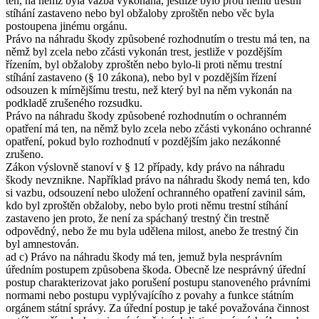
ten, na němž byla vazba vykonána, jestliže bylo proti němu trestní
stíhání zastaveno nebo byl obžaloby zproštěn nebo věc byla
postoupena jinému orgánu.
Právo na náhradu škody způsobené rozhodnutím o trestu má ten, na
němž byl zcela nebo zčásti vykonán trest, jestliže v pozdějším
řízením, byl obžaloby zproštěn nebo bylo-li proti němu trestní
stíhání zastaveno (§ 10 zákona), nebo byl v pozdějším řízení
odsouzen k mírnějšímu trestu, než který byl na něm vykonán na
podkladě zrušeného rozsudku.
Právo na náhradu škody způsobené rozhodnutím o ochranném
opatření má ten, na němž bylo zcela nebo zčásti vykonáno ochranné
opatření, pokud bylo rozhodnutí v pozdějším jako nezákonné
zrušeno.
Zákon výslovně stanoví v § 12 případy, kdy právo na náhradu
škody nevznikne. Například právo na náhradu škody nemá ten, kdo
si vazbu, odsouzení nebo uložení ochranného opatření zavinil sám,
kdo byl zproštěn obžaloby, nebo bylo proti němu trestní stíhání
zastaveno jen proto, že není za spáchaný trestný čin trestně
odpovědný, nebo že mu byla udělena milost, anebo že trestný čin
byl amnestován.
ad c) Právo na náhradu škody má ten, jemuž byla nesprávním
úředním postupem způsobena škoda. Obecně lze nesprávný úřední
postup charakterizovat jako porušení postupu stanoveného právními
normami nebo postupu vyplývajícího z povahy a funkce státním
orgánem státní správy. Za úřední postup je také považována činnost