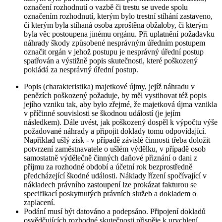
označení rozhodnutí o vazbě či trestu se uvede spolu
označením rozhodnutí, kterým bylo trestní stíhání zastaveno,
či kterým byla stíhaná osoba zproštěna obžaloby, či kterým
byla věc postoupena jinému orgánu. Při uplatnění požadavku
náhrady škody způsobené nesprávným úředním postupem
označit orgán v jehož postupu je nesprávný úřední postup
spatřován a výstižně popis skutečnosti, které poškozený
pokládá za nesprávný úřední postup.
Popis (charakteristika) majetkové újmy, jejíž náhradu v
penězích poškozený požaduje, by měl vystihovat též popis
jejího vzniku tak, aby bylo zřejmé, že majetková újma vznikla
v příčinné souvislosti se škodnou událostí (je jejím
následkem). Dále uvést, jak poškozený dospěl k výpočtu výše
požadované náhrady a připojit doklady tomu odpovídající.
Například ušlý zisk - v případě závislé činnosti třeba doložit
potvrzení zaměstnavatele o ušlém výdělku, v případě osob
samostatně výdělečně činných daňové přiznání o dani z
příjmu za rozhodné období a účetní rok bezprostředně
předcházející škodné události. Náklady řízení spočívající v
nákladech právního zastoupení lze prokázat fakturou se
specifikací poskytnutých právních služeb a dokladem o
zaplacení.
Podání musí být datováno a podepsáno. Připojení dokladů
osvědčujících rozhodné skutečnosti přispěje k urychlení