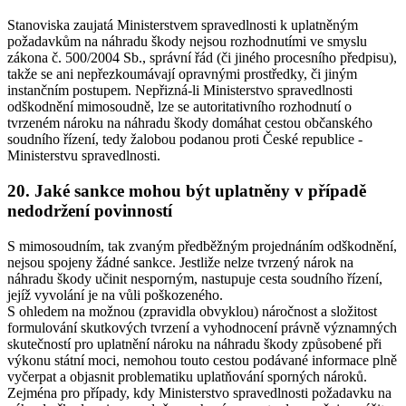
Stanoviska zaujatá Ministerstvem spravedlnosti k uplatněným
požadavkům na náhradu škody nejsou rozhodnutími ve smyslu
zákona č. 500/2004 Sb., správní řád (či jiného procesního předpisu),
takže se ani nepřezkoumávají opravnými prostředky, či jiným
instančním postupem. Nepřizná-li Ministerstvo spravedlnosti
odškodnění mimosoudně, lze se autoritativního rozhodnutí o
tvrzeném nároku na náhradu škody domáhat cestou občanského
soudního řízení, tedy žalobou podanou proti České republice -
Ministerstvu spravedlnosti.
20. Jaké sankce mohou být uplatněny v případě
nedodržení povinností
S mimosoudním, tak zvaným předběžným projednáním odškodnění,
nejsou spojeny žádné sankce. Jestliže nelze tvrzený nárok na
náhradu škody učinit nesporným, nastupuje cesta soudního řízení,
jejíž vyvolání je na vůli poškozeného.
S ohledem na možnou (zpravidla obvyklou) náročnost a složitost
formulování skutkových tvrzení a vyhodnocení právně významných
skutečností pro uplatnění nároku na náhradu škody způsobené při
výkonu státní moci, nemohou touto cestou podávané informace plně
vyčerpat a objasnit problematiku uplatňování sporných nároků.
Zejména pro případy, kdy Ministerstvo spravedlnosti požadavku na