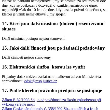
Nárok na náhradu nemajetkové újmy se promlčí za šest měsíců ode
dne, kdy se poškozený dozvěděl o vzniklé nemajetkové újmě,
nejpozději však do 10 let ode dne, kdy nastala právní skutečnost, se
kterou je vznik nemajetkové újmy spojen.
14. Kteří jsou další účastníci (dotčení) řešení životní
situace
Další účastníci postupu nejsou stanoveni.
15. Jaké další činnosti jsou po žadateli požadovány
Další činnosti nejsou stanoveny.
16. Elektronická služba, kterou lze využít
Případný dotaz můžete zaslat na e-mailovou adresu Ministerstva
spravedlnosti:
odsk@msp.justice.cz
.
17. Podle kterého právního předpisu se postupuje
Zákon č. 82/1998 Sb., o odpovědnosti za škodu způsobenou při
výkonu veřejné moci
Zákon České národní rady č. 358/1992 Sb., o notářích a jejich