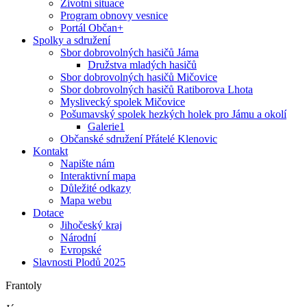
Životní situace
Program obnovy vesnice
Portál Občan+
Spolky a sdružení
Sbor dobrovolných hasičů Jáma
Družstva mladých hasičů
Sbor dobrovolných hasičů Mičovice
Sbor dobrovolných hasičů Ratiborova Lhota
Myslivecký spolek Mičovice
Pošumavský spolek hezkých holek pro Jámu a okolí
Galerie1
Občanské sdružení Přátelé Klenovic
Kontakt
Napište nám
Interaktivní mapa
Důležité odkazy
Mapa webu
Dotace
Jihočeský kraj
Národní
Evropské
Slavnosti Plodů 2025
Frantoly