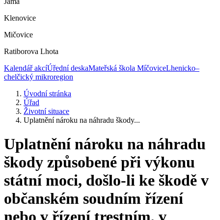
Jáma
Klenovice
Mičovice
Ratiborova Lhota
Kalendář akcí
Úřední deska
Mateřská škola Míčovice
Lhenicko–
chelčický mikroregion
Úvodní stránka
Úřad
Životní situace
Uplatnění nároku na náhradu škody...
Uplatnění nároku na náhradu
škody způsobené při výkonu
státní moci, došlo-li ke škodě v
občanském soudním řízení
nebo v řízení trestním, v