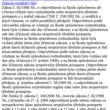
činnosti (notářský řád)
Zákon č. 82/1998 Sb., o odpovědnosti za škodu způsobenou při
výkonu veřejné moci rozhodnutím nebo nesprávným úředním
postupem a o změně zákona ČNR č. 358/1992 Sb., o notářích a
jejich činnosti, ve znění pozdějších předpisů. Odpovědnost podle
citovaného zákona se vztahuje na škodu způsobenou rozhodnutími,
která byla vydána ode dne účinnosti zákona, a na škodu způsobenou
ode dne účinnosti zákona nesprávným úředním postupem.
Odpovědnost za škodu způsobenou rozhodnutími, která byla
vydána přede dnem jeho účinnosti zákona, a za škodu způsobenou
přede dnem účinnosti zákona nesprávným úředním postupem se řídí
dosavadními předpisy. Odpovědnost podle tohoto zákona se
vztahuje na škodu způsobenou rozhodnutími, která byla vydána ode
dne jeho účinnosti (15. květen 1998), a na škodu způsobenou ode
dne účinnosti zákona nesprávným úředním postupem. Odpovědnost
za škodu způsobenou rozhodnutími, která byla vydána přede dnem
účinnosti zákona, a za škodu způsobenou přede dnem účinnosti
zákona nesprávným úředním postupem se řídí dosavadními
předpisy, tj. zejména zákonem č. 58/1969 Sb., o odpovědnosti za
škodu způsobenou rozhodnutím orgánu státu nebo jeho nesprávným
úředním postupem.
Dle článku II. zákona č. 160/2006 Sb., (novela zákona č. 82/1998
Sb.,) účinného od 27. 4. 2006 odpovědnost podle tohoto zákona za
nemajetkovou újmu způsobenou nesprávným úředním postupem
podle § 13 odst. 1 věty druhé a třetí a § 22 odst. 1 věty druhé a třetí