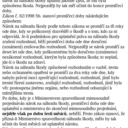
nárok na náhradu škody uplatnil jakmile zjistí, že mu byla
způsobena škoda. Nejpozději by tak měl učinit do konce promlčecí
doby.
Zákon č. 82/1998 Sb. stanoví promlčecí doby následujícím
způsobem:
Nárok na náhradu škody podle tohoto zákona se promlčí za tři roky
ode dne, kdy se poškozený dozvěděl o škodě a o tom, kdo za ni
odpovídá. Je-li podmínkou pro uplatnění práva na náhradu škody
zrušení rozhodnutí, běží promlčecí doba ode dne doručení
(oznámení) zrušovacího rozhodnutí. Nejpozději se nárok promlčí za
deset let ode dne, kdy poškozenému bylo doručeno (oznámeno)
nezákonné rozhodnutí, kterým byla způsobena škoda; to neplatí,
jde-li o škodu na zdraví.
Nárok na náhradu škody způsobené rozhodnutím o vazbě, trestu
nebo ochranném opatření se promlčí za dva roky ode dne, kdy
nabylo právní moci zprošťující rozhodnutí, rozhodnutí, jímž bylo
trestní řízení zastaveno, zrušující rozhodnutí, rozhodnutí, jímž byla
věc postoupena jinému orgánu, nebo rozhodnutí odsuzující k
mírnějšímu trestu.
Po dobu, kdy je s Ministerstvem spravedlnosti mimosoudně
projednáván nárok na náhradu škody, promlčecí doba ode dne
uplatnění u ministerstva do skončení mimosoudního projednání,
nejdéle však po dobu šesti měsíců
, neběží. Proto zákon stanoví, že
přizná-li Ministerstvo spravedlnosti náhradu škody, mělo by tak
učinit do šesti měsíců od uplatnění nároku.