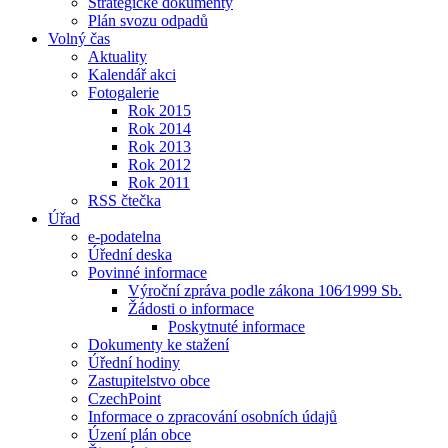
Strategické dokumenty
Plán svozu odpadů
Volný čas
Aktuality
Kalendář akci
Fotogalerie
Rok 2015
Rok 2014
Rok 2013
Rok 2012
Rok 2011
RSS čtečka
Úřad
e-podatelna
Úřední deska
Povinné informace
Výroční zpráva podle zákona 106⁄1999 Sb.
Žádosti o informace
Poskytnuté informace
Dokumenty ke stažení
Úřední hodiny
Zastupitelstvo obce
CzechPoint
Informace o zpracování osobních údajů
Úzení plán obce