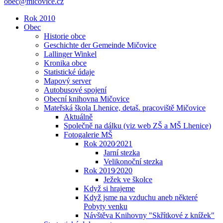
obec@micovice.cz
Rok 2010
Obec
Historie obce
Geschichte der Gemeinde Mičovice
Lallinger Winkel
Kronika obce
Statistické údaje
Mapový server
Autobusové spojení
Obecní knihovna Mičovice
Mateřská škola Lhenice, detaš. pracoviště Mičovice
Aktuálně
Společně na dálku (viz web ZŠ a MŠ Lhenice)
Fotogalerie MŠ
Rok 2020⁄2021
Jarní stezka
Velikonoční stezka
Rok 2019⁄2020
Ježek ve školce
Když si hrajeme
Když jsme na vzduchu aneb některé
Pobyty venku
Návštěva Knihovny "Skřítkové z knížek"