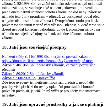
zákona č. 82/1998 Sb., ve znění účinném ode dne nabytí účinnosti
tohoto zákona, se vztahuje také na nemajetkovou újmu vzniklou
přede dnem nabytí účinnosti tohoto zákona, pokud nebyl nárok na
náhradu této újmy promlčen; v případě, že poškozený podal před
nabytím účinnosti tohoto zákona k Evropskému soudu pro lidská
práva z tohoto titulu v dané věci včasnou stížnost, o které tento soud
dosud nevydal konečné rozhodnutí, dojde k promlčení nároku na
náhradu nemajetkové újmy za 1 rok ode dne účinnosti tohoto
zákona.
18. Jaké jsou související předpisy
Nařízení vlády č. 116/1998 Sb., kterým se provádí zákon o
odpovědnosti za škodu způsobenou při výkonu veřejné moci
Zákon č. 40/1964 Sb., občanský zákoník, ve znění pozdějších
předpisů
Zákon č. 89/2012 Sb., občanský zákoník
Zákon č. 500/2004 Sb., správní řád
Zde jsou uvedeny jen nejtěsněji souvisící předpisy, neboť dle
povahy věci přichází do úvahy uplatnění procesních i hmotně
právních předpisů, jejichž úplný výčet je pro účely této informace
nereálný.
19. Jaké jsou opravné prostředky a jak se uplatňují