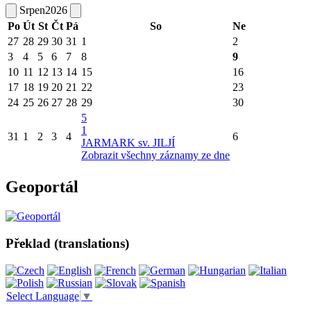
Srpen
2026
Po
Út
St
Čt
Pá
So
Ne
27
28
29
30
31
1
2
3
4
5
6
7
8
9
10
11
12
13
14
15
16
17
18
19
20
21
22
23
24
25
26
27
28
29
30
5
1
31
1
2
3
4
6
JARMARK sv. JILJÍ
Zobrazit všechny záznamy ze dne
Geoportál
Překlad (translations)
Select Language
▼