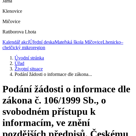
Jáma
Klenovice
Mičovice
Ratiborova Lhota
Kalendář akcí
Úřední deska
Mateřská škola Míčovice
Lhenicko–
chelčický mikroregion
Úvodní stránka
Úřad
Životní situace
Podání žádosti o informace dle zákona...
Podání žádosti o informace dle
zákona č. 106/1999 Sb., o
svobodném přístupu k
informacím, ve znění
pozdějších předpisů, Českému