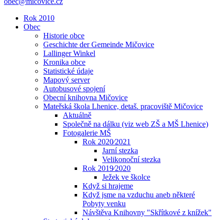
obec@micovice.cz
Rok 2010
Obec
Historie obce
Geschichte der Gemeinde Mičovice
Lallinger Winkel
Kronika obce
Statistické údaje
Mapový server
Autobusové spojení
Obecní knihovna Mičovice
Mateřská škola Lhenice, detaš. pracoviště Mičovice
Aktuálně
Společně na dálku (viz web ZŠ a MŠ Lhenice)
Fotogalerie MŠ
Rok 2020⁄2021
Jarní stezka
Velikonoční stezka
Rok 2019⁄2020
Ježek ve školce
Když si hrajeme
Když jsme na vzduchu aneb některé
Pobyty venku
Návštěva Knihovny "Skřítkové z knížek"