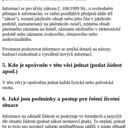
Informací se pro účely zákona č. 106/1999 Sb., o svobodném
přístupu k informacím, ve znění pozdějších předpisů (dále též
"zákon"), rozumí jakýkoliv obsah nebo jeho část v jakékoliv
podobě, zaznamenaný na jakémkoliv nosiči, zejména obsah
písemného záznamu na listině, záznamu uloženého v elektronické
podobě nebo záznamu zvukového, obrazového nebo
audiovizuálního.
Povinnost poskytovat informace se netýká dotazů na názory,
budoucí rozhodnutí a vytváření nových informací.
5. Kdo je oprávněn v této věci jednat (podat žádost
apod.)
V této věci je oprávněna jednat každá fyzická nebo právnická
osoba.
6. Jaké jsou podmínky a postup pro řešení životní
situace
Informace na základě žádosti se poskytuje ve formátech a jazycích
dle obsahu žádosti (pokud zákon nestanoví jinak). To neplatí, pokud
by to bylo pro povinný subjekt nepřiměřenou zátěží; v tomto případě