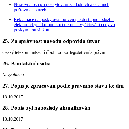
Nesrovnalosti při poskytování základních a ostatních
poštovních služeb
Reklamace na poskytovanou veřejně dostupnou službu
elektronických komunikací nebo na vyúčtování ceny za
poskytnutou službu
25. Za správnost návodu odpovídá útvar
Český telekomunikační úřad - odbor legislativní a právní
26. Kontaktní osoba
Nevyplněno
27. Popis je zpracován podle právního stavu ke dni
18.10.2017
28. Popis byl naposledy aktualizován
18.10.2017