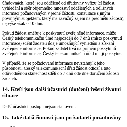
úřadovnách, které jsou oddělené od úřadovny vyřizující žádost,
vyhledání a sběr objemného množství oddělených a odlišných
informací požadovaných v jedné žádosti, konzultace s jiným
povinným subjektem, který má závažný zájem na předmětu žádosti),
nejvýše však o 10 dnů.
Pokud žádost směřuje k poskytnutí zveřejněné informace, může
Český telekomunikační úřad nejpozději do 7 dnů (místo poskytnutí
informace) sdělit žadateli údaje umožňující vyhledání a získání
zveřejněné informace. Pokud žadatel trvá na přímém poskytnutí
zveřejněné informace, Český telekomunikační úřad mu ji poskytne.
V případě, že se požadované informace nevztahují k jeho
působnosti, Český telekomunikační úřad žádost odloží a tuto
odůvodněnou skutečnost sdělí do 7 dnů ode dne doručení žádosti
žadateli.
14. Kteří jsou další účastníci (dotčení) řešení životní
situace
Další účastníci postupu nejsou stanoveni.
15. Jaké další činnosti jsou po žadateli požadovány