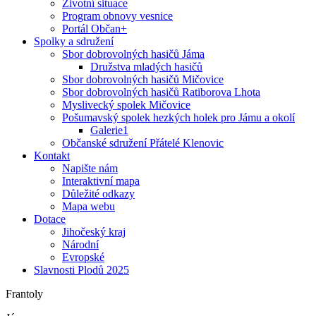
Životní situace
Program obnovy vesnice
Portál Občan+
Spolky a sdružení
Sbor dobrovolných hasičů Jáma
Družstva mladých hasičů
Sbor dobrovolných hasičů Mičovice
Sbor dobrovolných hasičů Ratiborova Lhota
Myslivecký spolek Mičovice
Pošumavský spolek hezkých holek pro Jámu a okolí
Galerie1
Občanské sdružení Přátelé Klenovic
Kontakt
Napište nám
Interaktivní mapa
Důležité odkazy
Mapa webu
Dotace
Jihočeský kraj
Národní
Evropské
Slavnosti Plodů 2025
Frantoly