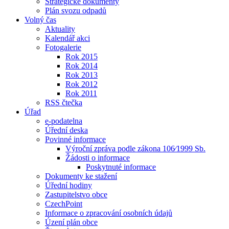
Strategické dokumenty
Plán svozu odpadů
Volný čas
Aktuality
Kalendář akci
Fotogalerie
Rok 2015
Rok 2014
Rok 2013
Rok 2012
Rok 2011
RSS čtečka
Úřad
e-podatelna
Úřední deska
Povinné informace
Výroční zpráva podle zákona 106⁄1999 Sb.
Žádosti o informace
Poskytnuté informace
Dokumenty ke stažení
Úřední hodiny
Zastupitelstvo obce
CzechPoint
Informace o zpracování osobních údajů
Úzení plán obce