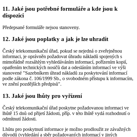
11. Jaké jsou potřebné formuláře a kde jsou k
dispozici
Předepsané formuláře nejsou stanoveny.
12. Jaké jsou poplatky a jak je lze uhradit
Český telekomunikační úřad, pokud se nejedná o zveřejněnou
informaci, je oprávněn požadovat úhradu nákladů spojených s
mimořádně rozsáhlým vyhledáváním informací, pořízením kopií,
opatřením technických nosičů dat a odesláním informací ve výši
stanovené "Sazebníkem úhrad nákladů za poskytování informací
podle zákona č. 106/1999 Sb., o svobodném přístupu k informacím,
ve znění pozdějších předpisů".
13. Jaké jsou lhůty pro vyřízení
Český telekomunikační úřad poskytne požadovanou informaci ve
lhůtě 15 dnů od přijetí žádosti, příp. v této lhůtě vydá rozhodnutí o
odmítnutí žádosti.
Lhůtu pro poskytnutí informace je možno prodloužit ze závažných
důvodů (vyhledání a sběr požadovaných informací v jiných