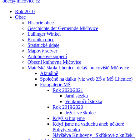
obec@micovice.cz
Rok 2010
Obec
Historie obce
Geschichte der Gemeinde Mičovice
Lallinger Winkel
Kronika obce
Statistické údaje
Mapový server
Autobusové spojení
Obecní knihovna Mičovice
Mateřská škola Lhenice, detaš. pracoviště Mičovice
Aktuálně
Společně na dálku (viz web ZŠ a MŠ Lhenice)
Fotogalerie MŠ
Rok 2020⁄2021
Jarní stezka
Velikonoční stezka
Rok 2019⁄2020
Ježek ve školce
Když si hrajeme
Když jsme na vzduchu aneb některé
Pobyty venku
Návštěva Knihovny "Skřítkové z knížek"