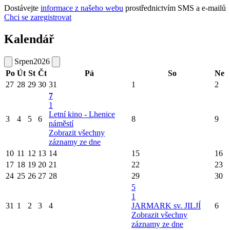
Dostávejte
informace z našeho webu
prostřednictvím SMS a e-mailů
Chci se zaregistrovat
Kalendář
Srpen
2026
Po
Út
St
Čt
Pá
So
Ne
27
28
29
30
31
1
2
7
1
Letní kino - Lhenice
3
4
5
6
8
9
náměstí
Zobrazit všechny
záznamy ze dne
10
11
12
13
14
15
16
17
18
19
20
21
22
23
24
25
26
27
28
29
30
5
1
31
1
2
3
4
JARMARK sv. JILJÍ
6
Zobrazit všechny
záznamy ze dne