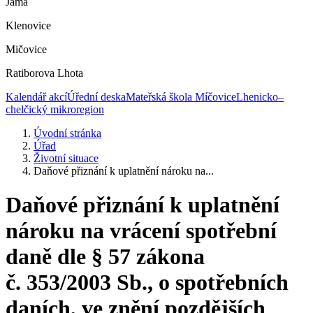
Jáma
Klenovice
Mičovice
Ratiborova Lhota
Kalendář akcí
Úřední deska
Mateřská škola Míčovice
Lhenicko–
chelčický mikroregion
Úvodní stránka
Úřad
Životní situace
Daňové přiznání k uplatnění nároku na...
Daňové přiznání k uplatnění
nároku na vrácení spotřební
daně dle § 57 zákona
č. 353/2003 Sb., o spotřebních
daních, ve znění pozdějších