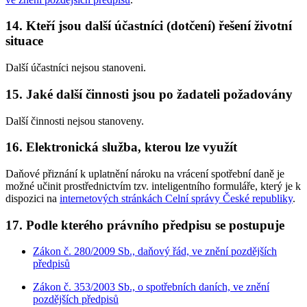
14. Kteří jsou další účastníci (dotčení) řešení životní
situace
Další účastníci nejsou stanoveni.
15. Jaké další činnosti jsou po žadateli požadovány
Další činnosti nejsou stanoveny.
16. Elektronická služba, kterou lze využít
Daňové přiznání k uplatnění nároku na vrácení spotřební daně je
možné učinit prostřednictvím tzv. inteligentního formuláře, který je k
dispozici na
internetových stránkách Celní správy České republiky
.
17. Podle kterého právního předpisu se postupuje
Zákon č. 280/2009 Sb., daňový řád, ve znění pozdějších
předpisů
Zákon č. 353/2003 Sb., o spotřebních daních, ve znění
pozdějších předpisů