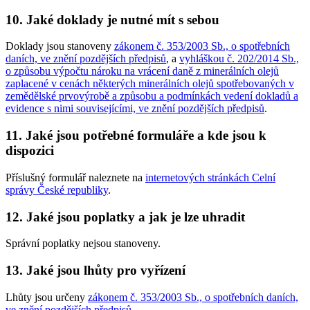
10. Jaké doklady je nutné mít s sebou
Doklady jsou stanoveny
zákonem č. 353/2003 Sb., o spotřebních
daních, ve znění pozdějších předpisů
, a
vyhláškou č. 202/2014 Sb.,
o způsobu výpočtu nároku na vrácení daně z minerálních olejů
zaplacené v cenách některých minerálních olejů spotřebovaných v
zemědělské prvovýrobě a způsobu a podmínkách vedení dokladů a
evidence s nimi souvisejícími, ve znění pozdějších předpisů
.
11. Jaké jsou potřebné formuláře a kde jsou k
dispozici
Příslušný formulář naleznete na
internetových stránkách Celní
správy České republiky
.
12. Jaké jsou poplatky a jak je lze uhradit
Správní poplatky nejsou stanoveny.
13. Jaké jsou lhůty pro vyřízení
Lhůty jsou určeny
zákonem č. 353/2003 Sb., o spotřebních daních,
ve znění pozdějších předpisů
.