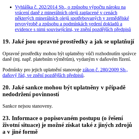
Vyhláška č. 202/2014 Sb., o způsobu výpočtu nároku na
vrácení daně z minerálních olejů zaplacené v cenách
některých minerálních olejů spotřebovaných v zemědělské
prvovýrobě a způsobu a podmínkách vedení dokladů a
evidence s nimi souvisejícími, ve znění pozdějších předpisů
19. Jaké jsou opravné prostředky a jak se uplatňují
Opravné prostředky mohou být uplatněny vůči rozhodnutím správce
daně (mj. např. platebním výměrům), vydaným v daňovém řízení.
Podmínky pro jejich uplatnění stanovuje
zákon č. 280/2009 Sb.,
daňový řád, ve znění pozdějších předpisů
.
20. Jaké sankce mohou být uplatněny v případě
nedodržení povinností
Sankce nejsou stanoveny.
23. Informace o popisovaném postupu (o řešení
životní situace) je možné získat také z jiných zdrojů
a v jiné formě