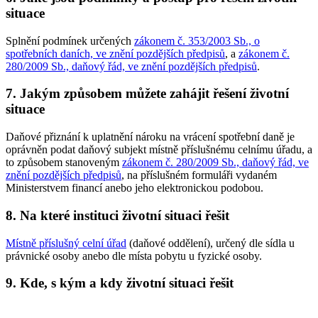
situace
Splnění podmínek určených
zákonem č. 353/2003 Sb., o
spotřebních daních, ve znění pozdějších předpisů
, a
zákonem č.
280/2009 Sb., daňový řád, ve znění pozdějších předpisů
.
7. Jakým způsobem můžete zahájit řešení životní
situace
Daňové přiznání k uplatnění nároku na vrácení spotřební daně je
oprávněn podat daňový subjekt místně příslušnému celnímu úřadu, a
to způsobem stanoveným
zákonem č. 280/2009 Sb., daňový řád, ve
znění pozdějších předpisů
, na příslušném formuláři vydaném
Ministerstvem financí anebo jeho elektronickou podobou.
8. Na které instituci životní situaci řešit
Místně příslušný celní úřad
(daňové oddělení), určený dle sídla u
právnické osoby anebo dle místa pobytu u fyzické osoby.
9. Kde, s kým a kdy životní situaci řešit