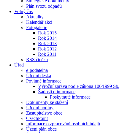
Strategické dokumenty
Plán svozu odpadů
Volný čas
Aktuality
Kalendář akci
Fotogalerie
Rok 2015
Rok 2014
Rok 2013
Rok 2012
Rok 2011
RSS čtečka
Úřad
e-podatelna
Úřední deska
Povinné informace
Výroční zpráva podle zákona 106⁄1999 Sb.
Žádosti o informace
Poskytnuté informace
Dokumenty ke stažení
Úřední hodiny
Zastupitelstvo obce
CzechPoint
Informace o zpracování osobních údajů
Úzení plán obce