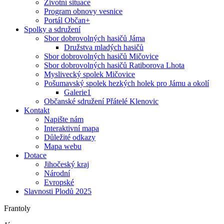
Životní situace
Program obnovy vesnice
Portál Občan+
Spolky a sdružení
Sbor dobrovolných hasičů Jáma
Družstva mladých hasičů
Sbor dobrovolných hasičů Mičovice
Sbor dobrovolných hasičů Ratiborova Lhota
Myslivecký spolek Mičovice
Pošumavský spolek hezkých holek pro Jámu a okolí
Galerie1
Občanské sdružení Přátelé Klenovic
Kontakt
Napište nám
Interaktivní mapa
Důležité odkazy
Mapa webu
Dotace
Jihočeský kraj
Národní
Evropské
Slavnosti Plodů 2025
Frantoly