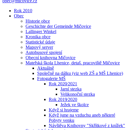
obec@micovice.cz
Rok 2010
Obec
Historie obce
Geschichte der Gemeinde Mičovice
Lallinger Winkel
Kronika obce
Statistické údaje
Mapový server
Autobusové spojení
Obecní knihovna Mičovice
Mateřská škola Lhenice, detaš. pracoviště Mičovice
Aktuálně
Společně na dálku (viz web ZŠ a MŠ Lhenice)
Fotogalerie MŠ
Rok 2020⁄2021
Jarní stezka
Velikonoční stezka
Rok 2019⁄2020
Ježek ve školce
Když si hrajeme
Když jsme na vzduchu aneb některé
Pobyty venku
Návštěva Knihovny "Skřítkové z knížek"