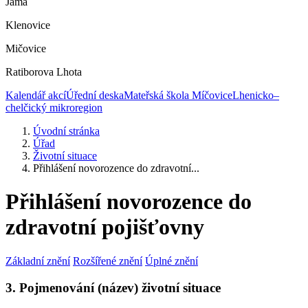
Jáma
Klenovice
Mičovice
Ratiborova Lhota
Kalendář akcí
Úřední deska
Mateřská škola Míčovice
Lhenicko–
chelčický mikroregion
Úvodní stránka
Úřad
Životní situace
Přihlášení novorozence do zdravotní...
Přihlášení novorozence do
zdravotní pojišťovny
Základní znění
Rozšířené znění
Úplné znění
3. Pojmenování (název) životní situace