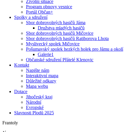
Životní situace
Program obnovy vesnice
Portál Občan+
Spolky a sdružení
Sbor dobrovolných hasičů Jáma
Družstva mladých hasičů
Sbor dobrovolných hasičů Mičovice
Sbor dobrovolných hasičů Ratiborova Lhota
Myslivecký spolek Mičovice
Pošumavský spolek hezkých holek pro Jámu a okolí
Galerie1
Občanské sdružení Přátelé Klenovic
Kontakt
Napište nám
Interaktivní mapa
Důležité odkazy
Mapa webu
Dotace
Jihočeský kraj
Národní
Evropské
Slavnosti Plodů 2025
Frantoly