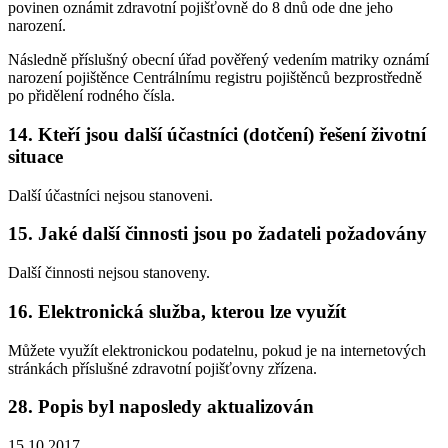
povinen oznámit zdravotní pojišťovně do 8 dnů ode dne jeho
narození.
Následně příslušný obecní úřad pověřený vedením matriky oznámí
narození pojištěnce Centrálnímu registru pojištěnců bezprostředně
po přidělení rodného čísla.
14. Kteří jsou další účastníci (dotčení) řešení životní
situace
Další účastníci nejsou stanoveni.
15. Jaké další činnosti jsou po žadateli požadovány
Další činnosti nejsou stanoveny.
16. Elektronická služba, kterou lze využít
Můžete využít elektronickou podatelnu, pokud je na internetových
stránkách příslušné zdravotní pojišťovny zřízena.
28. Popis byl naposledy aktualizován
15.10.2017