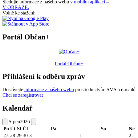
Sledujte informace z našeho webu v
mobilní aplikaci –
V OBRAZE.
Volně ke stažení:
Portál Občan+
Portál Občan+
Přihlášení k odběru zpráv
Dostávejte
informace z našeho webu
prostřednictvím SMS a e-mailů
Chci se zaregistrovat
Kalendář
Srpen
2026
Po
Út
St
Čt
Pá
So
Ne
27
28
29
30
31
1
2