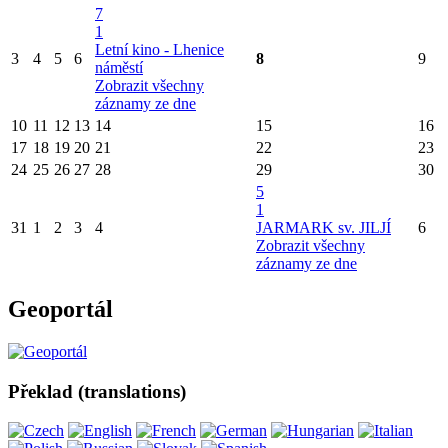
7
1
Letní kino - Lhenice
3
4
5
6
8
9
náměstí
Zobrazit všechny
záznamy ze dne
10
11
12
13
14
15
16
17
18
19
20
21
22
23
24
25
26
27
28
29
30
5
1
31
1
2
3
4
JARMARK sv. JILJÍ
6
Zobrazit všechny
záznamy ze dne
Geoportál
Překlad (translations)