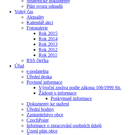
Strategické dokumenty
Plán svozu odpadů
Volný čas
Aktuality
Kalendář akci
Fotogalerie
Rok 2015
Rok 2014
Rok 2013
Rok 2012
Rok 2011
RSS čtečka
Úřad
e-podatelna
Úřední deska
Povinné informace
Výroční zpráva podle zákona 106⁄1999 Sb.
Žádosti o informace
Poskytnuté informace
Dokumenty ke stažení
Úřední hodiny
Zastupitelstvo obce
CzechPoint
Informace o zpracování osobních údajů
Úzení plán obce