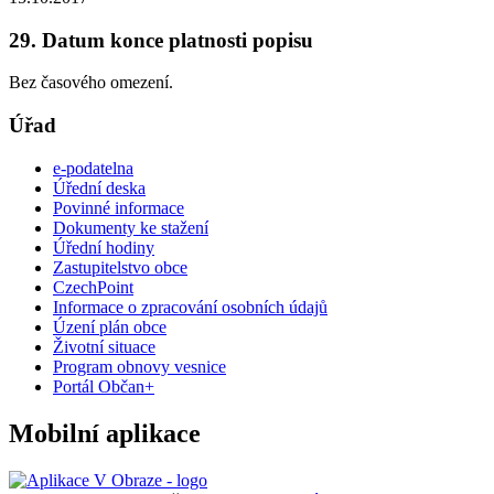
29. Datum konce platnosti popisu
Bez časového omezení.
Úřad
e-podatelna
Úřední deska
Povinné informace
Dokumenty ke stažení
Úřední hodiny
Zastupitelstvo obce
CzechPoint
Informace o zpracování osobních údajů
Úzení plán obce
Životní situace
Program obnovy vesnice
Portál Občan+
Mobilní aplikace