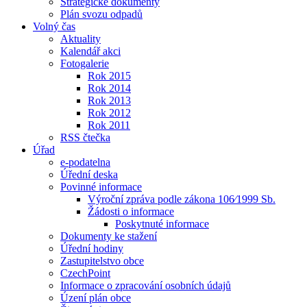
Strategické dokumenty
Plán svozu odpadů
Volný čas
Aktuality
Kalendář akci
Fotogalerie
Rok 2015
Rok 2014
Rok 2013
Rok 2012
Rok 2011
RSS čtečka
Úřad
e-podatelna
Úřední deska
Povinné informace
Výroční zpráva podle zákona 106⁄1999 Sb.
Žádosti o informace
Poskytnuté informace
Dokumenty ke stažení
Úřední hodiny
Zastupitelstvo obce
CzechPoint
Informace o zpracování osobních údajů
Úzení plán obce