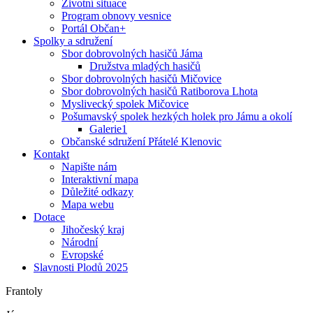
Životní situace
Program obnovy vesnice
Portál Občan+
Spolky a sdružení
Sbor dobrovolných hasičů Jáma
Družstva mladých hasičů
Sbor dobrovolných hasičů Mičovice
Sbor dobrovolných hasičů Ratiborova Lhota
Myslivecký spolek Mičovice
Pošumavský spolek hezkých holek pro Jámu a okolí
Galerie1
Občanské sdružení Přátelé Klenovic
Kontakt
Napište nám
Interaktivní mapa
Důležité odkazy
Mapa webu
Dotace
Jihočeský kraj
Národní
Evropské
Slavnosti Plodů 2025
Frantoly