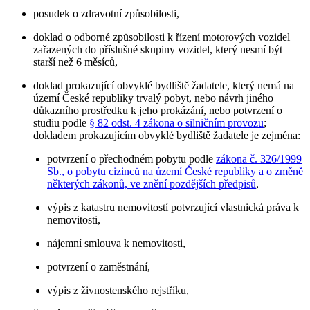
posudek o zdravotní způsobilosti,
doklad o odborné způsobilosti k řízení motorových vozidel
zařazených do příslušné skupiny vozidel, který nesmí být
starší než 6 měsíců,
doklad prokazující obvyklé bydliště žadatele, který nemá na
území České republiky trvalý pobyt, nebo návrh jiného
důkazního prostředku k jeho prokázání, nebo potvrzení o
studiu podle
§ 82 odst. 4 zákona o silničním provozu
;
dokladem prokazujícím obvyklé bydliště žadatele je zejména:
potvrzení o přechodném pobytu podle
zákona č. 326/1999
Sb., o pobytu cizinců na území České republiky a o změně
některých zákonů, ve znění pozdějších předpisů
,
výpis z katastru nemovitostí potvrzující vlastnická práva k
nemovitosti,
nájemní smlouva k nemovitosti,
potvrzení o zaměstnání,
výpis z živnostenského rejstříku,