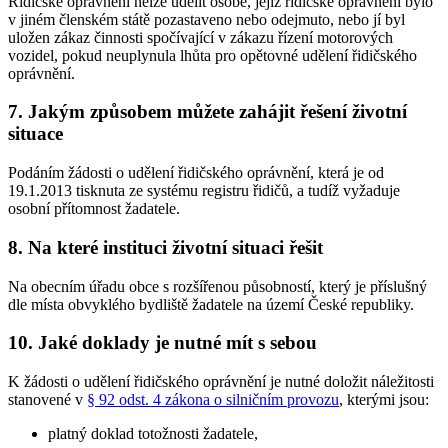
Řidičské oprávnění nelze udělit osobě, jejíž řidičské oprávnění bylo
v jiném členském státě pozastaveno nebo odejmuto, nebo jí byl
uložen zákaz činnosti spočívající v zákazu řízení motorových
vozidel, pokud neuplynula lhůta pro opětovné udělení řidičského
oprávnění.
7. Jakým způsobem můžete zahájit řešení životní
situace
Podáním žádosti o udělení řidičského oprávnění, která je od
19.1.2013 tisknuta ze systému registru řidičů, a tudíž vyžaduje
osobní přítomnost žadatele.
8. Na které instituci životní situaci řešit
Na obecním úřadu obce s rozšířenou působností, který je příslušný
dle místa obvyklého bydliště žadatele na území České republiky.
10. Jaké doklady je nutné mít s sebou
K žádosti o udělení řidičského oprávnění je nutné doložit náležitosti
stanovené v
§ 92 odst. 4 zákona o silničním provozu
, kterými jsou:
platný doklad totožnosti žadatele,