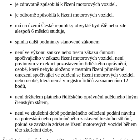
je zdravotně způsobilá k řízení motorových vozidel,
je odborně způsobilá k řízení motorových vozidel,
má na území České republiky obvyklé bydliště nebo zde
alespoň 6 měsíců studuje,
splnila další podmínky stanovené zákonem,
není ve výkonu sankce nebo trestu zákazu činnosti
spočívajícího v zákazu řízení motorových vozidel, není
povinným v exekuci pozastavením řidičského oprávnění,
osobě, které nebylo uloženo v trestním řízení přiměřené
omezení spočívající ve zdržení se řízení motorových vozidel,
nebo osobě, která nemá v registru řidičů zaznamenáno 12
bodů,
není držitelem platného řidičského oprávnění uděleného jiným
členským státem,
není ve zkušební době podmíněného odložení podání návrhu
na potrestání nebo podmíněného zastavení trestního stíhání,
pokud se zavázala zdržet se řízení motorových vozidel během
této zkušební doby.