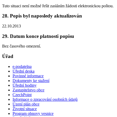
Tuto situaci není možné řešit zasláním žádosti elektronickou poštou.
28. Popis byl naposledy aktualizován
22.10.2013
29. Datum konce platnosti popisu
Bez časového omezení.
Úřad
e-podatelna
Úřední deska
Povinné informace
Dokumenty ke stažení
Úřední hodiny
Zastupitelstvo obce
CzechPoint
Informace o zpracování osobních údajů
Úzení plán obce
Životní situace
Program obnovy vesnice