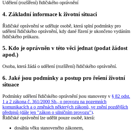
Udělení (rozšíření) řidičského oprávnění
4. Základní informace k životní situaci
Řidičské oprávnění se uděluje osobě, která splní podmínky pro
udělení řidičského oprávnění, kdy dané řízení je ukončeno vydáním
řidičského průkazu.
5. Kdo je oprávněn v této věci jednat (podat žádost
apod.)
Osoba, která žádá o udělení (rozšíření) řidičského oprávnění.
6. Jaké jsou podmínky a postup pro řešení životní
situace
Podmínky udělení řidičského oprávnění jsou stanoveny v
§ 82 odst.
1 a 2 zákona č. 361/2000 Sb., o provozu na pozemních
komunikacích a o změnách některých zákonů, ve znění pozdějších
předpisů (dále jen "zákon o silničním provozu")
.
Řidičské oprávnění lze udělit pouze osobě, která:
dosáhla věku stanoveného zákonem,