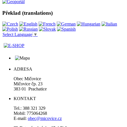
Překlad (translations)
Select Language
▼
ADRESA
Obec Mičovice
Mičovice čp. 23
383 01 Prachatice
KONTAKT
Tel.: 388 321 329
Mobil: 775064268
E-mail:
obec@micovice.cz