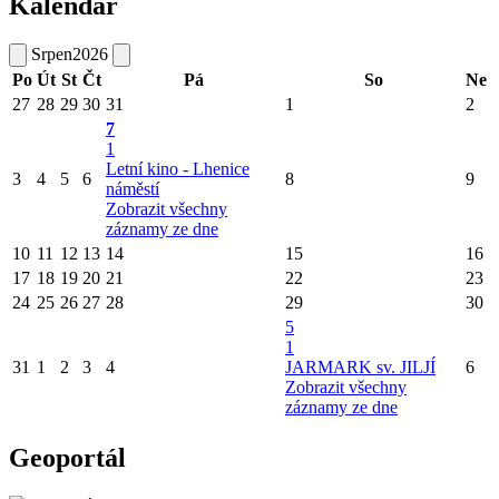
Kalendář
Srpen
2026
Po
Út
St
Čt
Pá
So
Ne
27
28
29
30
31
1
2
7
1
Letní kino - Lhenice
3
4
5
6
8
9
náměstí
Zobrazit všechny
záznamy ze dne
10
11
12
13
14
15
16
17
18
19
20
21
22
23
24
25
26
27
28
29
30
5
1
31
1
2
3
4
JARMARK sv. JILJÍ
6
Zobrazit všechny
záznamy ze dne
Geoportál