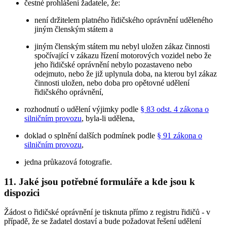
čestné prohlášení žadatele, že:
není držitelem platného řidičského oprávnění uděleného
jiným členským státem a
jiným členským státem mu nebyl uložen zákaz činnosti
spočívající v zákazu řízení motorových vozidel nebo že
jeho řidičské oprávnění nebylo pozastaveno nebo
odejmuto, nebo že již uplynula doba, na kterou byl zákaz
činnosti uložen, nebo doba pro opětovné udělení
řidičského oprávnění,
rozhodnutí o udělení výjimky podle
§ 83 odst. 4 zákona o
silničním provozu
, byla-li udělena,
doklad o splnění dalších podmínek podle
§ 91 zákona o
silničním provozu
,
jedna průkazová fotografie.
11. Jaké jsou potřebné formuláře a kde jsou k
dispozici
Žádost o řidičské oprávnění je tisknuta přímo z registru řidičů - v
případě, že se žadatel dostaví a bude požadovat řešení udělení