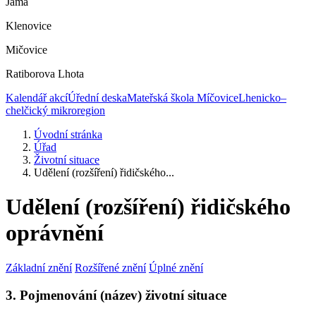
Jáma
Klenovice
Mičovice
Ratiborova Lhota
Kalendář akcí
Úřední deska
Mateřská škola Míčovice
Lhenicko–
chelčický mikroregion
Úvodní stránka
Úřad
Životní situace
Udělení (rozšíření) řidičského...
Udělení (rozšíření) řidičského
oprávnění
Základní znění
Rozšířené znění
Úplné znění
3. Pojmenování (název) životní situace