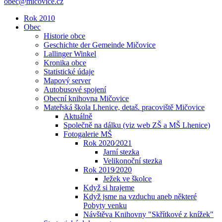
obec@micovice.cz
Rok 2010
Obec
Historie obce
Geschichte der Gemeinde Mičovice
Lallinger Winkel
Kronika obce
Statistické údaje
Mapový server
Autobusové spojení
Obecní knihovna Mičovice
Mateřská škola Lhenice, detaš. pracoviště Mičovice
Aktuálně
Společně na dálku (viz web ZŠ a MŠ Lhenice)
Fotogalerie MŠ
Rok 2020⁄2021
Jarní stezka
Velikonoční stezka
Rok 2019⁄2020
Ježek ve školce
Když si hrajeme
Když jsme na vzduchu aneb některé
Pobyty venku
Návštěva Knihovny "Skřítkové z knížek"