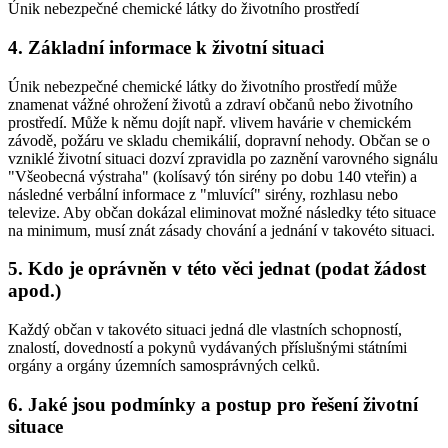
Únik nebezpečné chemické látky do životního prostředí
4. Základní informace k životní situaci
Únik nebezpečné chemické látky do životního prostředí může
znamenat vážné ohrožení životů a zdraví občanů nebo životního
prostředí. Může k němu dojít např. vlivem havárie v chemickém
závodě, požáru ve skladu chemikálií, dopravní nehody. Občan se o
vzniklé životní situaci dozví zpravidla po zaznění varovného signálu
"Všeobecná výstraha" (kolísavý tón sirény po dobu 140 vteřin) a
následné verbální informace z "mluvící" sirény, rozhlasu nebo
televize. Aby občan dokázal eliminovat možné následky této situace
na minimum, musí znát zásady chování a jednání v takovéto situaci.
5. Kdo je oprávněn v této věci jednat (podat žádost
apod.)
Každý občan v takovéto situaci jedná dle vlastních schopností,
znalostí, dovedností a pokynů vydávaných příslušnými státními
orgány a orgány územních samosprávných celků.
6. Jaké jsou podmínky a postup pro řešení životní
situace