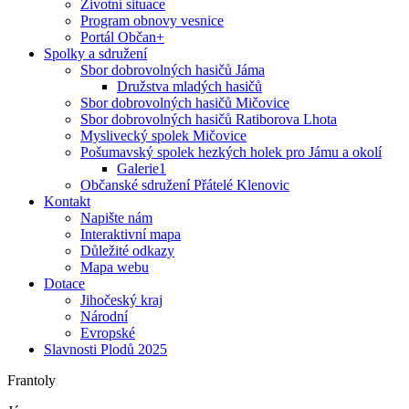
Životní situace
Program obnovy vesnice
Portál Občan+
Spolky a sdružení
Sbor dobrovolných hasičů Jáma
Družstva mladých hasičů
Sbor dobrovolných hasičů Mičovice
Sbor dobrovolných hasičů Ratiborova Lhota
Myslivecký spolek Mičovice
Pošumavský spolek hezkých holek pro Jámu a okolí
Galerie1
Občanské sdružení Přátelé Klenovic
Kontakt
Napište nám
Interaktivní mapa
Důležité odkazy
Mapa webu
Dotace
Jihočeský kraj
Národní
Evropské
Slavnosti Plodů 2025
Frantoly