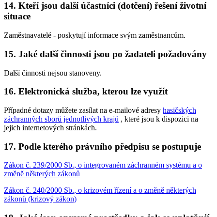
14. Kteří jsou další účastníci (dotčení) řešení životní
situace
Zaměstnavatelé - poskytují informace svým zaměstnancům.
15. Jaké další činnosti jsou po žadateli požadovány
Další činnosti nejsou stanoveny.
16. Elektronická služba, kterou lze využít
Případné dotazy můžete zasílat na e-mailové adresy
hasičských
záchranných sborů jednotlivých krajů
, které jsou k dispozici na
jejich internetových stránkách.
17. Podle kterého právního předpisu se postupuje
Zákon č. 239/2000 Sb., o integrovaném záchranném systému a o
změně některých zákonů
Zákon č. 240/2000 Sb., o krizovém řízení a o změně některých
zákonů (krizový zákon)