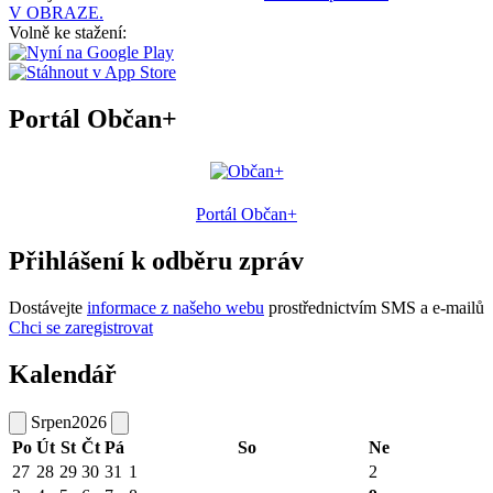
V OBRAZE.
Volně ke stažení:
Portál Občan+
Portál Občan+
Přihlášení k odběru zpráv
Dostávejte
informace z našeho webu
prostřednictvím SMS a e-mailů
Chci se zaregistrovat
Kalendář
Srpen
2026
Po
Út
St
Čt
Pá
So
Ne
27
28
29
30
31
1
2