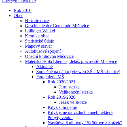
obec@micovice.cz
Rok 2010
Obec
Historie obce
Geschichte der Gemeinde Mičovice
Lallinger Winkel
Kronika obce
Statistické údaje
Mapový server
Autobusové spojení
Obecní knihovna Mičovice
Mateřská škola Lhenice, detaš. pracoviště Mičovice
Aktuálně
Společně na dálku (viz web ZŠ a MŠ Lhenice)
Fotogalerie MŠ
Rok 2020⁄2021
Jarní stezka
Velikonoční stezka
Rok 2019⁄2020
Ježek ve školce
Když si hrajeme
Když jsme na vzduchu aneb některé
Pobyty venku
Návštěva Knihovny "Skřítkové z knížek"