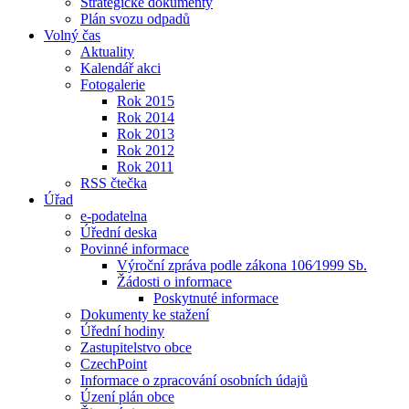
Strategické dokumenty
Plán svozu odpadů
Volný čas
Aktuality
Kalendář akci
Fotogalerie
Rok 2015
Rok 2014
Rok 2013
Rok 2012
Rok 2011
RSS čtečka
Úřad
e-podatelna
Úřední deska
Povinné informace
Výroční zpráva podle zákona 106⁄1999 Sb.
Žádosti o informace
Poskytnuté informace
Dokumenty ke stažení
Úřední hodiny
Zastupitelstvo obce
CzechPoint
Informace o zpracování osobních údajů
Úzení plán obce