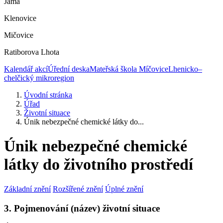
Jáma
Klenovice
Mičovice
Ratiborova Lhota
Kalendář akcí
Úřední deska
Mateřská škola Míčovice
Lhenicko–
chelčický mikroregion
Úvodní stránka
Úřad
Životní situace
Únik nebezpečné chemické látky do...
Únik nebezpečné chemické
látky do životního prostředí
Základní znění
Rozšířené znění
Úplné znění
3. Pojmenování (název) životní situace