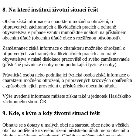
8. Na které instituci životní situaci řešit
Občan získá informace o charakteru možného ohrožení, o
připravených záchranných a likvidačních pracích a ochraně
obyvatelstva v případě vzniku mimořádné události na příslušném
obecním úřadě (obecním úřadě obce s rozšířenou působností).
Zaměstnanec získá informace o charakteru možného ohrožení, o
připravených záchranných a likvidačních pracích a ochraně
obyvatelstva v místě dislokace pracoviště od svého zaměstnavatele
(příslušné právnické osoby nebo podnikající fyzické osoby).
Právnická osoba nebo podnikající fyzická osoba získá informace o
charakteru možného ohrožení, o připravených krizových opatřeních
a způsobech jejich provedení u příslušného obecního úřadu.
Výše uvedené informace můžete získat také u jednotek Hasičského
záchranného sboru ČR.
9. Kde, s kým a kdy životní situaci řešit
Obraťte se s dotazy u malých obcí na starostu obce nebo u větších
obcí na oddělení krizového řízení městského úřadu nebo obecního
úřadu s rozšířenou působností. Obrátit se můžete také na stanici