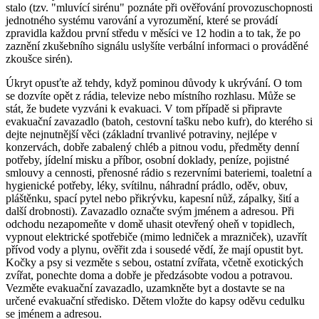
stalo (tzv. "mluvící sirénu" poznáte při ověřování provozuschopnosti
jednotného systému varování a vyrozumění, které se provádí
zpravidla každou první středu v měsíci ve 12 hodin a to tak, že po
zaznění zkušebního signálu uslyšíte verbální informaci o prováděné
zkoušce sirén).
Úkryt opusťte až tehdy, když pominou důvody k ukrývání. O tom
se dozvíte opět z rádia, televize nebo místního rozhlasu. Může se
stát, že budete vyzváni k evakuaci. V tom případě si připravte
evakuační zavazadlo (batoh, cestovní tašku nebo kufr), do kterého si
dejte nejnutnější věci (základní trvanlivé potraviny, nejlépe v
konzervách, dobře zabalený chléb a pitnou vodu, předměty denní
potřeby, jídelní misku a příbor, osobní doklady, peníze, pojistné
smlouvy a cennosti, přenosné rádio s rezervními bateriemi, toaletní a
hygienické potřeby, léky, svítilnu, náhradní prádlo, oděv, obuv,
pláštěnku, spací pytel nebo přikrývku, kapesní nůž, zápalky, šití a
další drobnosti). Zavazadlo označte svým jménem a adresou. Při
odchodu nezapomeňte v domě uhasit otevřený oheň v topidlech,
vypnout elektrické spotřebiče (mimo ledniček a mrazniček), uzavřít
přívod vody a plynu, ověřit zda i sousedé vědí, že mají opustit byt.
Kočky a psy si vezměte s sebou, ostatní zvířata, včetně exotických
zvířat, ponechte doma a dobře je předzásobte vodou a potravou.
Vezměte evakuační zavazadlo, uzamkněte byt a dostavte se na
určené evakuační středisko. Dětem vložte do kapsy oděvu cedulku
se jménem a adresou.