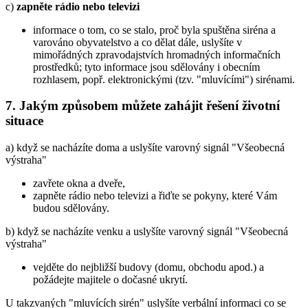
c)
zapněte rádio nebo televizi
informace o tom, co se stalo, proč byla spuštěna siréna a
varováno obyvatelstvo a co dělat dále, uslyšíte v
mimořádných zpravodajstvích hromadných informačních
prostředků; tyto informace jsou sdělovány i obecním
rozhlasem, popř. elektronickými (tzv. "mluvícími") sirénami.
7. Jakým způsobem můžete zahájit řešení životní
situace
a) když se nacházíte doma a uslyšíte varovný signál "Všeobecná
výstraha"
zavřete okna a dveře,
zapněte rádio nebo televizi a řiďte se pokyny, které Vám
budou sdělovány.
b) když se nacházíte venku a uslyšíte varovný signál "Všeobecná
výstraha"
vejděte do nejbližší budovy (domu, obchodu apod.) a
požádejte majitele o dočasné ukrytí.
U takzvaných "mluvících sirén" uslyšíte verbální informaci co se