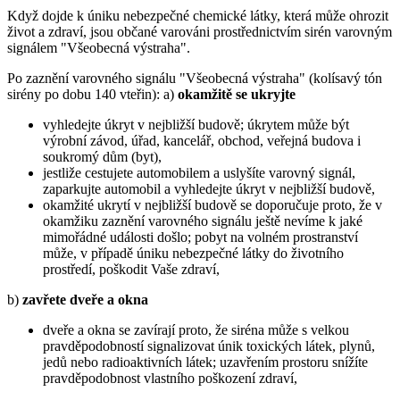
Když dojde k úniku nebezpečné chemické látky, která může ohrozit
život a zdraví, jsou občané varováni prostřednictvím sirén varovným
signálem "Všeobecná výstraha".
Po zaznění varovného signálu "Všeobecná výstraha" (kolísavý tón
sirény po dobu 140 vteřin): a)
okamžitě se ukryjte
vyhledejte úkryt v nejbližší budově; úkrytem může být
výrobní závod, úřad, kancelář, obchod, veřejná budova i
soukromý dům (byt),
jestliže cestujete automobilem a uslyšíte varovný signál,
zaparkujte automobil a vyhledejte úkryt v nejbližší budově,
okamžité ukrytí v nejbližší budově se doporučuje proto, že v
okamžiku zaznění varovného signálu ještě nevíme k jaké
mimořádné události došlo; pobyt na volném prostranství
může, v případě úniku nebezpečné látky do životního
prostředí, poškodit Vaše zdraví,
b)
zavřete dveře a okna
dveře a okna se zavírají proto, že siréna může s velkou
pravděpodobností signalizovat únik toxických látek, plynů,
jedů nebo radioaktivních látek; uzavřením prostoru snížíte
pravděpodobnost vlastního poškození zdraví,