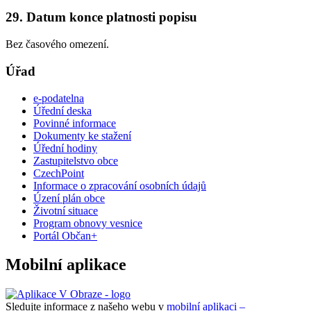
29. Datum konce platnosti popisu
Bez časového omezení.
Úřad
e-podatelna
Úřední deska
Povinné informace
Dokumenty ke stažení
Úřední hodiny
Zastupitelstvo obce
CzechPoint
Informace o zpracování osobních údajů
Úzení plán obce
Životní situace
Program obnovy vesnice
Portál Občan+
Mobilní aplikace
Sledujte informace z našeho webu v
mobilní aplikaci –