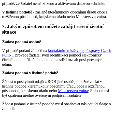
případě, že žadatel nemá zřízenu a aktivovánu datovou schránku.
V listinné podobě
- zaslané kterémukoliv obecnímu úřadu obce s
rozšířenou působností, krajskému úřadu nebo Ministerstvu vnitra.
7. Jakým způsobem můžete zahájit řešení životní
situace
Žádost podaná osobně
V případě podání žádosti na
kontaktním místě veřejné správy Czech
POINT
provede žadatel svoji identifikaci pomocí elektronicky
čitelného identifikačního dokladu a sdělí rozsah poskytovaných
údajů.
Žádost podaná v listinné podobě
Žádost o poskytnutí údajů z ROB jiné osobě je možné zaslat v
listinné podobě kterémukoliv obecnímu úřadu obce s rozšířenou
působností, krajskému úřadu nebo
Ministerstvu vnitra
; žádost musí
být opatřena úředně ověřeným podpisem žadatele.
Žádost podaná v listinné podobě musí obsahovat následující údaje o
žadateli: