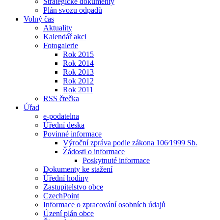
Strategické dokumenty
Plán svozu odpadů
Volný čas
Aktuality
Kalendář akci
Fotogalerie
Rok 2015
Rok 2014
Rok 2013
Rok 2012
Rok 2011
RSS čtečka
Úřad
e-podatelna
Úřední deska
Povinné informace
Výroční zpráva podle zákona 106⁄1999 Sb.
Žádosti o informace
Poskytnuté informace
Dokumenty ke stažení
Úřední hodiny
Zastupitelstvo obce
CzechPoint
Informace o zpracování osobních údajů
Úzení plán obce