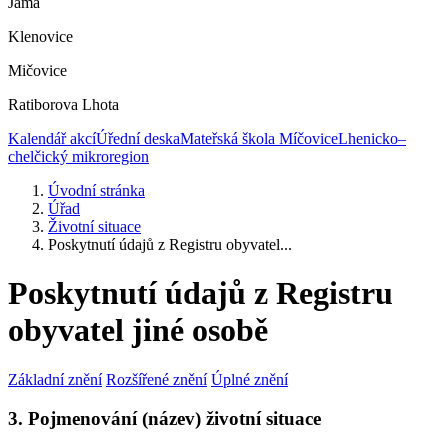
Jáma
Klenovice
Mičovice
Ratiborova Lhota
Kalendář akcí
Úřední deska
Mateřská škola Míčovice
Lhenicko–
chelčický mikroregion
Úvodní stránka
Úřad
Životní situace
Poskytnutí údajů z Registru obyvatel...
Poskytnutí údajů z Registru
obyvatel jiné osobě
Základní znění
Rozšířené znění
Úplné znění
3. Pojmenování (název) životní situace