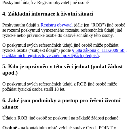
Poskytnutí údajů z Registru obyvatel jiné osobě
4. Základní informace k životní situaci
Poskytnutím údajů z
Registru obyvatel
(dále jen "ROB") jiné osobě
se rozumí poskytnutí vymezeného rozsahu referenčních údajů jiné
fyzické nebo právnické osobě do datové schránky této osoby.
O poskytnutí svých referenčních údajů jiné osobě může požádat
fyzická osoba ("subjekt údajů") podle
§ 58a zákona č. 111/2009 Sb.,
o základních registrech, ve znění pozdějších předpisů
.
5. Kdo je oprávněn v této věci jednat (podat žádost
apod.)
O poskytnutí svých referenčních údajů z ROB jiné osobě může
požádat fyzická osoba starší 18 let.
6. Jaké jsou podmínky a postup pro řešení životní
situace
Údaje z ROB jiné osobě se poskytují na základě žádosti podané:
Osobně
- na kontaktním místě veřejné správy Czech POINT v