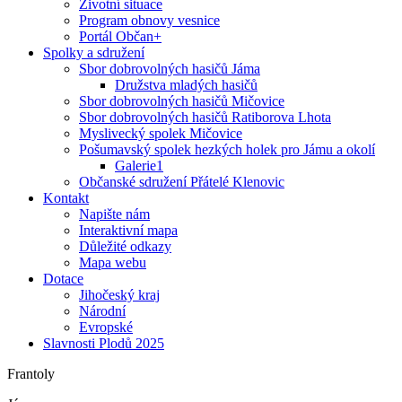
Životní situace
Program obnovy vesnice
Portál Občan+
Spolky a sdružení
Sbor dobrovolných hasičů Jáma
Družstva mladých hasičů
Sbor dobrovolných hasičů Mičovice
Sbor dobrovolných hasičů Ratiborova Lhota
Myslivecký spolek Mičovice
Pošumavský spolek hezkých holek pro Jámu a okolí
Galerie1
Občanské sdružení Přátelé Klenovic
Kontakt
Napište nám
Interaktivní mapa
Důležité odkazy
Mapa webu
Dotace
Jihočeský kraj
Národní
Evropské
Slavnosti Plodů 2025
Frantoly