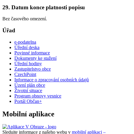
29. Datum konce platnosti popisu
Bez časového omezení.
Úřad
e-podatelna
Úřední deska
Povinné informace
Dokumenty ke stažení
Úřední hodiny
Zastupitelstvo obce
CzechPoint
Informace o zpracování osobních údajů
Úzení plán obce
Životní situace
Program obnovy vesnice
Portál Občan+
Mobilní aplikace
Sledujte informace z našeho webu v
mobilní aplikaci –