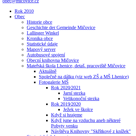
obec@micovice.cz
Rok 2010
Obec
Historie obce
Geschichte der Gemeinde Mičovice
Lallinger Winkel
Kronika obce
Statistické údaje
Mapový server
Autobusové spojení
Obecní knihovna Mičovice
Mateřská škola Lhenice, detaš. pracoviště Mičovice
Aktuálně
Společně na dálku (viz web ZŠ a MŠ Lhenice)
Fotogalerie MŠ
Rok 2020⁄2021
Jarní stezka
Velikonoční stezka
Rok 2019⁄2020
Ježek ve školce
Když si hrajeme
Když jsme na vzduchu aneb některé
Pobyty venku
Návštěva Knihovny "Skřítkové z knížek"