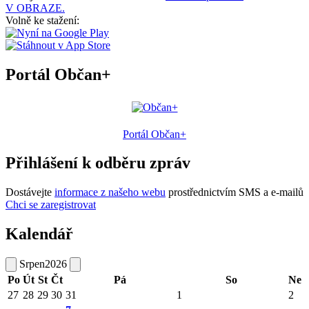
V OBRAZE.
Volně ke stažení:
Portál Občan+
Portál Občan+
Přihlášení k odběru zpráv
Dostávejte
informace z našeho webu
prostřednictvím SMS a e-mailů
Chci se zaregistrovat
Kalendář
Srpen
2026
Po
Út
St
Čt
Pá
So
Ne
27
28
29
30
31
1
2