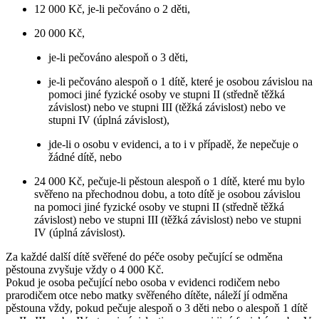
12 000 Kč, je-li pečováno o 2 děti,
20 000 Kč,
je-li pečováno alespoň o 3 děti,
je-li pečováno alespoň o 1 dítě, které je osobou závislou na
pomoci jiné fyzické osoby ve stupni II (středně těžká
závislost) nebo ve stupni III (těžká závislost) nebo ve
stupni IV (úplná závislost),
jde-li o osobu v evidenci, a to i v případě, že nepečuje o
žádné dítě, nebo
24 000 Kč, pečuje-li pěstoun alespoň o 1 dítě, které mu bylo
svěřeno na přechodnou dobu, a toto dítě je osobou závislou
na pomoci jiné fyzické osoby ve stupni II (středně těžká
závislost) nebo ve stupni III (těžká závislost) nebo ve stupni
IV (úplná závislost).
Za každé další dítě svěřené do péče osoby pečující se odměna
pěstouna zvyšuje vždy o 4 000 Kč.
Pokud je osoba pečující nebo osoba v evidenci rodičem nebo
prarodičem otce nebo matky svěřeného dítěte, náleží jí odměna
pěstouna vždy, pokud pečuje alespoň o 3 děti nebo o alespoň 1 dítě