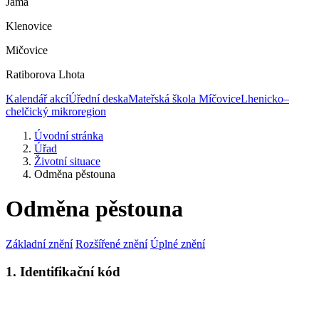
Jáma
Klenovice
Mičovice
Ratiborova Lhota
Kalendář akcí
Úřední deska
Mateřská škola Míčovice
Lhenicko–
chelčický mikroregion
Úvodní stránka
Úřad
Životní situace
Odměna pěstouna
Odměna pěstouna
Základní znění
Rozšířené znění
Úplné znění
1. Identifikační kód