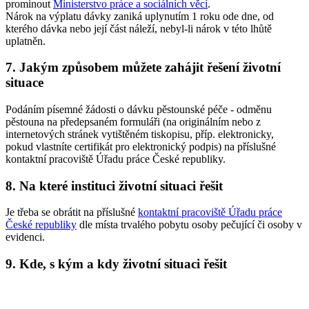
prominout
Ministerstvo práce a sociálních věcí
.
Nárok na výplatu dávky zaniká uplynutím 1 roku ode dne, od
kterého dávka nebo její část náleží, nebyl-li nárok v této lhůtě
uplatněn.
7. Jakým způsobem můžete zahájit řešení životní
situace
Podáním písemné žádosti o dávku pěstounské péče - odměnu
pěstouna na předepsaném formuláři (na originálním nebo z
internetových stránek vytištěném tiskopisu, příp. elektronicky,
pokud vlastníte certifikát pro elektronický podpis) na příslušné
kontaktní pracoviště Úřadu práce České republiky.
8. Na které instituci životní situaci řešit
Je třeba se obrátit na příslušné
kontaktní pracoviště Úřadu práce
České republiky
dle místa trvalého pobytu osoby pečující či osoby v
evidenci.
9. Kde, s kým a kdy životní situaci řešit