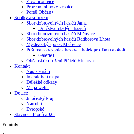
Životní situace
Program obnovy vesnice
Portál Občan+
Spolky a sdružení
Sbor dobrovolných hasičů Jáma
Družstva mladých hasičů
Sbor dobrovolných hasičů Mičovice
Sbor dobrovolných hasičů Ratiborova Lhota
Myslivecký spolek Mičovice
Pošumavský spolek hezkých holek pro Jámu a okolí
Galerie1
Občanské sdružení Přátelé Klenovic
Kontakt
Napište nám
Interaktivní mapa
Důležité odkazy
Mapa webu
Dotace
Jihočeský kraj
Národní
Evropské
Slavnosti Plodů 2025
Frantoly