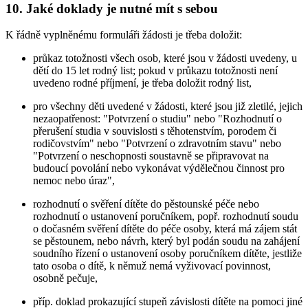
10. Jaké doklady je nutné mít s sebou
K řádně vyplněnému formuláři žádosti je třeba doložit:
průkaz totožnosti všech osob, které jsou v žádosti uvedeny, u
dětí do 15 let rodný list; pokud v průkazu totožnosti není
uvedeno rodné příjmení, je třeba doložit rodný list,
pro všechny děti uvedené v žádosti, které jsou již zletilé, jejich
nezaopatřenost: "Potvrzení o studiu" nebo "Rozhodnutí o
přerušení studia v souvislosti s těhotenstvím, porodem či
rodičovstvím" nebo "Potvrzení o zdravotním stavu" nebo
"Potvrzení o neschopnosti soustavně se připravovat na
budoucí povolání nebo vykonávat výdělečnou činnost pro
nemoc nebo úraz",
rozhodnutí o svěření dítěte do pěstounské péče nebo
rozhodnutí o ustanovení poručníkem, popř. rozhodnutí soudu
o dočasném svěření dítěte do péče osoby, která má zájem stát
se pěstounem, nebo návrh, který byl podán soudu na zahájení
soudního řízení o ustanovení osoby poručníkem dítěte, jestliže
tato osoba o dítě, k němuž nemá vyživovací povinnost,
osobně pečuje,
příp. doklad prokazující stupeň závislosti dítěte na pomoci jiné