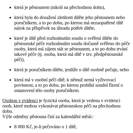
která je pěstounem (nikoli na přechodnou dobu),
která byla do dosažení zletilosti dítěte jeho pěstounem nebo
poručníkem, a to po dobu, po kterou má nezaopatřené dítě
nárok na příspěvek na úhradu potřeb dítěte,
které je dítě před rozhodnutím soudu o svěření dítěte do
pěstounské péče rozhodnutím soudu dočasně svěřeno do péče
osoby, která má zájem stát se pěstounem, a to po dobu trvání
takové péče (tj. osoba, která má dítě v tzv. předpěstounské
péči),
která je poručníkem dítěte, jestliže o dítě osobně pečuje, nebo
která má v osobní péči dítě, k němuž nemá vyživovací
povinnost, a to po dobu, po kterou probíhá soudní řízení o
ustanovení této osoby poručníkem.
Osobou v evidenci
je fyzická osoba, která je vedena v evidenci
osob, které mohou vykonávat pěstounskou péči na přechodnou
dobu.
Výše odměny pěstouna činí za kalendářní měsíc:
8 000 Kč, je-li pečováno o 1 dítě,