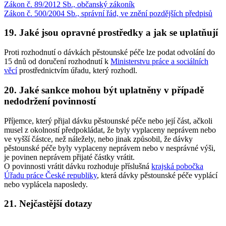
Zákon č. 89/2012 Sb., občanský zákoník
Zákon č. 500/2004 Sb., správní řád, ve znění pozdějších předpisů
19. Jaké jsou opravné prostředky a jak se uplatňují
Proti rozhodnutí o dávkách pěstounské péče lze podat odvolání do
15 dnů od doručení rozhodnutí k
Ministerstvu práce a sociálních
věcí
prostřednictvím úřadu, který rozhodl.
20. Jaké sankce mohou být uplatněny v případě
nedodržení povinností
Příjemce, který přijal dávku pěstounské péče nebo její část, ačkoli
musel z okolností předpokládat, že byly vyplaceny neprávem nebo
ve vyšší částce, než náležely, nebo jinak způsobil, že dávky
pěstounské péče byly vyplaceny neprávem nebo v nesprávné výši,
je povinen neprávem přijaté částky vrátit.
O povinnosti vrátit dávku rozhoduje příslušná
krajská pobočka
Úřadu práce České republiky
, která dávky pěstounské péče vyplácí
nebo vyplácela naposledy.
21. Nejčastější dotazy