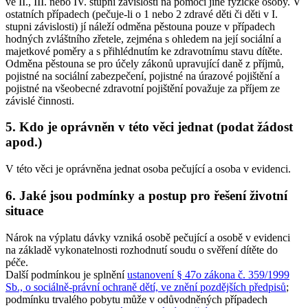
ve II., III. nebo IV. stupni závislosti na pomoci jiné fyzické osoby. V
ostatních případech (pečuje-li o 1 nebo 2 zdravé děti či děti v I.
stupni závislosti) jí náleží odměna pěstouna pouze v případech
hodných zvláštního zřetele, zejména s ohledem na její sociální a
majetkové poměry a s přihlédnutím ke zdravotnímu stavu dítěte.
Odměna pěstouna se pro účely zákonů upravující daně z příjmů,
pojistné na sociální zabezpečení, pojistné na úrazové pojištění a
pojistné na všeobecné zdravotní pojištění považuje za příjem ze
závislé činnosti.
5. Kdo je oprávněn v této věci jednat (podat žádost
apod.)
V této věci je oprávněna jednat osoba pečující a osoba v evidenci.
6. Jaké jsou podmínky a postup pro řešení životní
situace
Nárok na výplatu dávky vzniká osobě pečující a osobě v evidenci
na základě vykonatelnosti rozhodnutí soudu o svěření dítěte do
péče.
Další podmínkou je splnění
ustanovení § 47o zákona č. 359/1999
Sb., o sociálně-právní ochraně dětí, ve znění pozdějších předpisů
;
podmínku trvalého pobytu může v odůvodněných případech