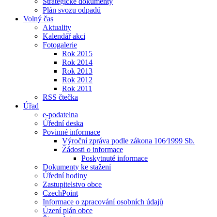
Strategické dokumenty
Plán svozu odpadů
Volný čas
Aktuality
Kalendář akci
Fotogalerie
Rok 2015
Rok 2014
Rok 2013
Rok 2012
Rok 2011
RSS čtečka
Úřad
e-podatelna
Úřední deska
Povinné informace
Výroční zpráva podle zákona 106⁄1999 Sb.
Žádosti o informace
Poskytnuté informace
Dokumenty ke stažení
Úřední hodiny
Zastupitelstvo obce
CzechPoint
Informace o zpracování osobních údajů
Úzení plán obce