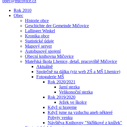
obec@micovice.cz
Rok 2010
Obec
Historie obce
Geschichte der Gemeinde Mičovice
Lallinger Winkel
Kronika obce
Statistické údaje
Mapový server
Autobusové spojení
Obecní knihovna Mičovice
Mateřská škola Lhenice, detaš. pracoviště Mičovice
Aktuálně
Společně na dálku (viz web ZŠ a MŠ Lhenice)
Fotogalerie MŠ
Rok 2020⁄2021
Jarní stezka
Velikonoční stezka
Rok 2019⁄2020
Ježek ve školce
Když si hrajeme
Když jsme na vzduchu aneb některé
Pobyty venku
Návštěva Knihovny "Skřítkové z knížek"