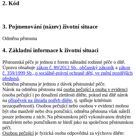
2. Kód
3. Pojmenování (název) životní situace
Odměna pěstouna
4. Základní informace k životní situaci
Pěstounská péče je jednou z forem náhradní rodinné péče o dítě.
Úpravu obsahuje
zákon č. 89/2012 Sb., občanský zákoník
a
zákon
č. 359/1999 Sb., o sociálně-právní ochraně dětí, ve znění pozdějších
předpisů
.
Odměna pěstouna je jednou z dávek pěstounské péče.
Nárok na odměnu pěstouna má
osoba pečující a osoba v evidenci
(osoba pečující i po dosažení zletilosti dítěte, pokud má dítě nárok
na
příspěvek na úhradu potřeb dítěte
, tj. splňuje kritérium
nezaopatřenosti). Osobou pečující nebo osobou v evidenci mohou
být oba manželé nebo dva poručníci, odměna pěstouna však náleží
pouze jednomu z nich. Na pěstounskou péči vykonávanou druhým
manželem nebo poručníkem se hledí jako na společnou pěstounskou
péči.
Osobou pečující
je fyzická osoba odpovědná za výchovu dítěte: