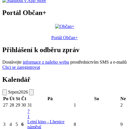
Portál Občan+
Portál Občan+
Přihlášení k odběru zpráv
Dostávejte
informace z našeho webu
prostřednictvím SMS a e-mailů
Chci se zaregistrovat
Kalendář
Srpen
2026
Po
Út
St
Čt
Pá
So
Ne
27
28
29
30
31
1
2
7
1
Letní kino - Lhenice
3
4
5
6
8
9
náměstí