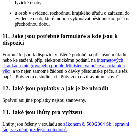
fyzické osoby,
u osob v evidenci rozhodnutí krajského úřadu o zařazení do
evidence osob, které mohou vykonávat pěstounskou péči na
přechodnou dobu.
11. Jaké jsou potřebné formuláře a kde jsou k
dispozici
Formuláře jsou k dispozici v tištěné podobě na příslušném úřadu
nebo ke stažení, příp. elektronickému podání, na
internetových
stránkách Integrovaného portálu Ministerstva práce a sociálních
věcí
, a to nejen samotné žádosti o dávky pěstounské péče, ale též
např. "Potvrzení o studiu" či "Potvrzení o zdravotním stavu".
12. Jaké jsou poplatky a jak je lze uhradit
Správní ani jiné poplatky nejsou stanoveny.
13. Jaké jsou lhůty pro vyřízení
Lhůty jsou řešeny v souladu se
zákonem č. 500/2004 Sb., správní
řád, ve znění pozdějších předpisů
.