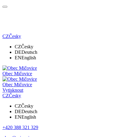
CZ
Česky
CZ
Česky
DE
Deutsch
EN
English
Obec Mičovice
Obec Mičovice
Vytisknout
CZ
Česky
CZ
Česky
DE
Deutsch
EN
English
+420 388 321 329