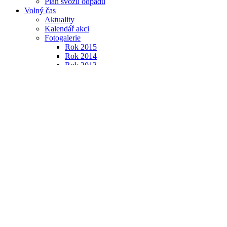
Plán svozu odpadů
Volný čas
Aktuality
Kalendář akci
Fotogalerie
Rok 2015
Rok 2014
Rok 2013
Rok 2012
Rok 2011
RSS čtečka
Úřad
e-podatelna
Úřední deska
Povinné informace
Výroční zpráva podle zákona 106⁄1999 Sb.
Žádosti o informace
Poskytnuté informace
Dokumenty ke stažení
Úřední hodiny
Zastupitelstvo obce
CzechPoint
Informace o zpracování osobních údajů
Úzení plán obce
Životní situace