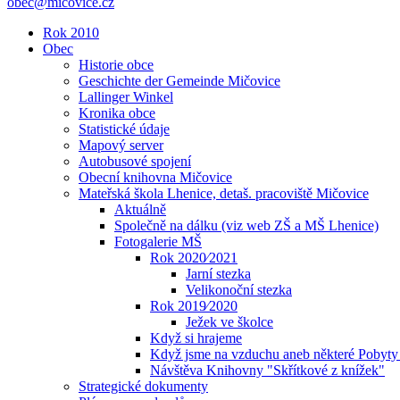
obec@micovice.cz
Rok 2010
Obec
Historie obce
Geschichte der Gemeinde Mičovice
Lallinger Winkel
Kronika obce
Statistické údaje
Mapový server
Autobusové spojení
Obecní knihovna Mičovice
Mateřská škola Lhenice, detaš. pracoviště Mičovice
Aktuálně
Společně na dálku (viz web ZŠ a MŠ Lhenice)
Fotogalerie MŠ
Rok 2020⁄2021
Jarní stezka
Velikonoční stezka
Rok 2019⁄2020
Ježek ve školce
Když si hrajeme
Když jsme na vzduchu aneb některé Pobyty
Návštěva Knihovny "Skřítkové z knížek"
Strategické dokumenty