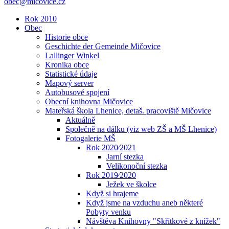
obec@micovice.cz
Rok 2010
Obec
Historie obce
Geschichte der Gemeinde Mičovice
Lallinger Winkel
Kronika obce
Statistické údaje
Mapový server
Autobusové spojení
Obecní knihovna Mičovice
Mateřská škola Lhenice, detaš. pracoviště Mičovice
Aktuálně
Společně na dálku (viz web ZŠ a MŠ Lhenice)
Fotogalerie MŠ
Rok 2020⁄2021
Jarní stezka
Velikonoční stezka
Rok 2019⁄2020
Ježek ve školce
Když si hrajeme
Když jsme na vzduchu aneb některé
Pobyty venku
Návštěva Knihovny "Skřítkové z knížek"