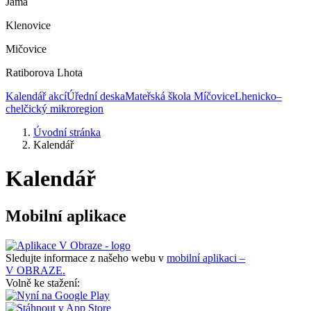
Jáma
Klenovice
Mičovice
Ratiborova Lhota
Kalendář akcí
Úřední deska
Mateřská škola Míčovice
Lhenicko–
chelčický mikroregion
Úvodní stránka
Kalendář
Kalendář
Mobilní aplikace
Sledujte informace z našeho webu v
mobilní aplikaci –
V OBRAZE.
Volně ke stažení: