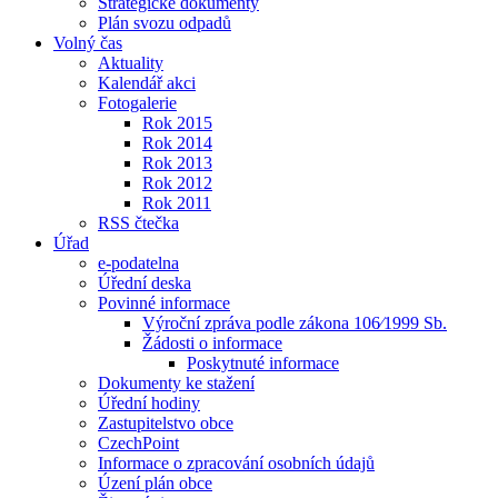
Strategické dokumenty
Plán svozu odpadů
Volný čas
Aktuality
Kalendář akci
Fotogalerie
Rok 2015
Rok 2014
Rok 2013
Rok 2012
Rok 2011
RSS čtečka
Úřad
e-podatelna
Úřední deska
Povinné informace
Výroční zpráva podle zákona 106⁄1999 Sb.
Žádosti o informace
Poskytnuté informace
Dokumenty ke stažení
Úřední hodiny
Zastupitelstvo obce
CzechPoint
Informace o zpracování osobních údajů
Úzení plán obce