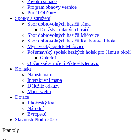
Životní situace
Program obnovy vesnice
Portál Občan+
Spolky a sdružení
Sbor dobrovolných hasičů Jáma
Družstva mladých hasičů
Sbor dobrovolných hasičů Mičovice
Sbor dobrovolných hasičů Ratiborova Lhota
Myslivecký spolek Mičovice
Pošumavský spolek hezkých holek pro Jámu a okolí
Galerie1
Občanské sdružení Přátelé Klenovic
Kontakt
Napište nám
Interaktivní mapa
Důležité odkazy
Mapa webu
Dotace
Jihočeský kraj
Národní
Evropské
Slavnosti Plodů 2025
Frantoly