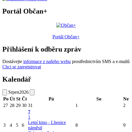
Portál Občan+
Portál Občan+
Přihlášení k odběru zpráv
Dostávejte
informace z našeho webu
prostřednictvím SMS a e-mailů
Chci se zaregistrovat
Kalendář
Srpen
2026
Po
Út
St
Čt
Pá
So
Ne
27
28
29
30
31
1
2
7
1
Letní kino - Lhenice
3
4
5
6
8
9
náměstí